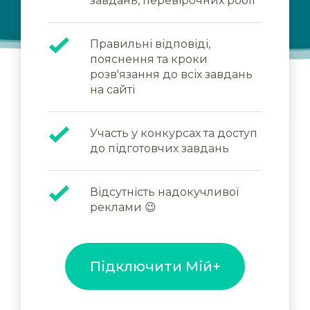
завдань, перевірочних робіт
Правильні відповіді,
пояснення та кроки
розв'язання до всіх завдань
на сайті
Участь у конкурсах та доступ
до підготовчих завдань
Відсутність надокучливої
реклами 😉
Підключити Мій+