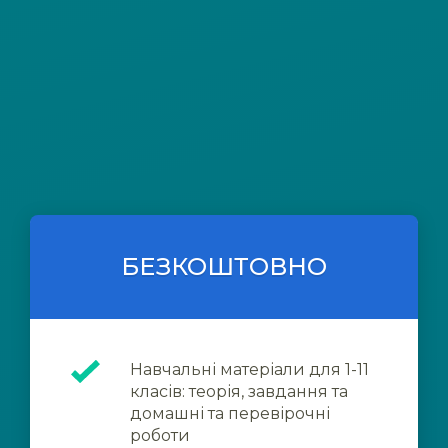
БЕЗКОШТОВНО
Навчальні матеріали для 1-11
класів: теорія, завдання та
домашні та перевірочні
роботи