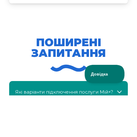
ПОШИРЕНІ
ЗАПИТАННЯ
Які варіанти підключення послуги Мій+?
МійКлас доступний безкоштовно?
Чи можна отримати знижку, якщо в сім'ї