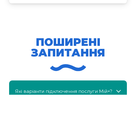
ПОШИРЕНІ
ЗАПИТАННЯ
Які варіанти підключення послуги Мій+?
МійКлас доступний безкоштовно?
Чи можна отримати знижку, якщо в сім'ї