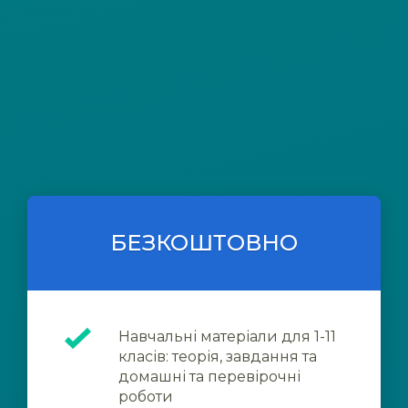
БЕЗКОШТОВНО
Навчальні матеріали для 1-11
класів: теорія, завдання та
домашні та перевірочні
роботи