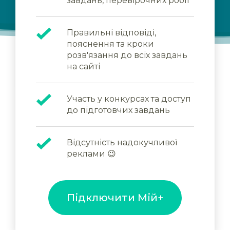
завдань, перевірочних робіт
Правильні відповіді,
пояснення та кроки
розв'язання до всіх завдань
на сайті
Участь у конкурсах та доступ
до підготовчих завдань
Відсутність надокучливої
реклами 😉
Підключити Мій+