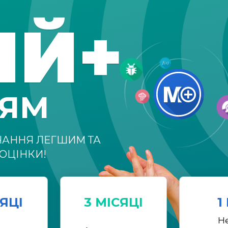
ІЙ+
НЯМ
ЧАННЯ ЛЕГШИМ ТА
ОЦІНКИ!
СЯЦІ
3 МІСЯЦІ
1
Н