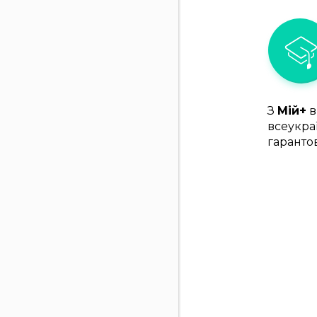
З
Мій+
в
всеукра
гаранто