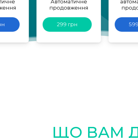
тичне
Автоматичне
автом
ження
продовження
прод
рн
299 грн
599
ЩО ВАМ 