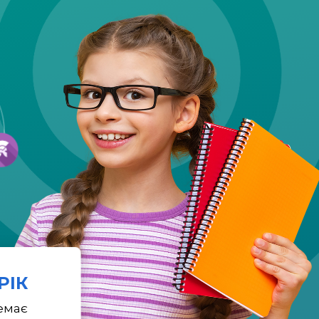
 РІК
емає