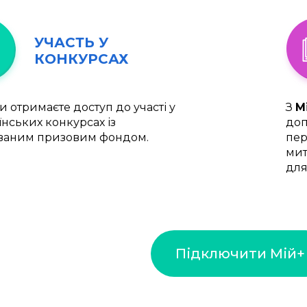
УЧАСТЬ У
КОНКУРСАХ
и отримаєте доступ до участі у
З
М
їнських конкурсах із
доп
ваним призовим фондом.
пер
мит
для
Підключити Мій+