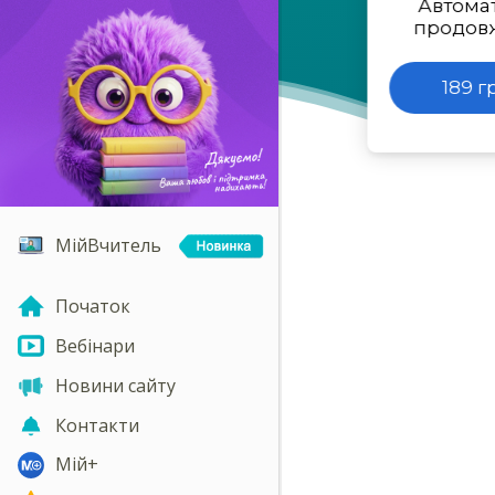
Автома
продов
189 г
МійВчитель
Початок
Вебінари
Новини сайту
Контакти
Мій+