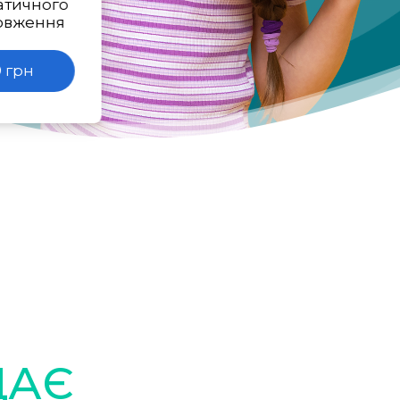
атичного
овження
 грн
ДАЄ