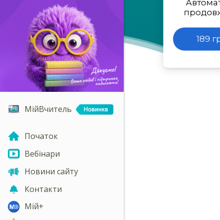
Автома
продов
189 г
МійВчитель
Початок
Вебінари
Новини сайту
Контакти
Мій+