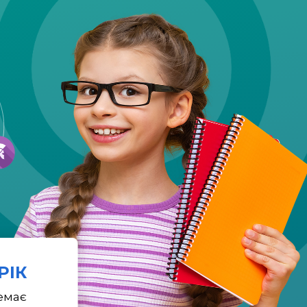
 РІК
емає