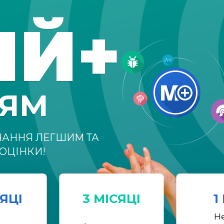
ІЙ+
НЯМ
ЧАННЯ ЛЕГШИМ ТА
ОЦІНКИ!
СЯЦІ
3 МІСЯЦІ
1
Н