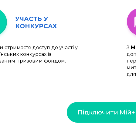
УЧАСТЬ У
КОНКУРСАХ
и отримаєте доступ до участі у
З
М
їнських конкурсах із
доп
ваним призовим фондом.
пер
мит
для
Підключити Мій+