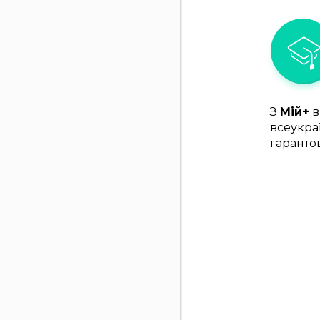
З
Мій+
в
всеукра
гаранто