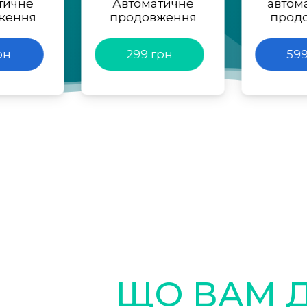
тичне
Автоматичне
автом
ження
продовження
прод
рн
299 грн
599
ЩО ВАМ 