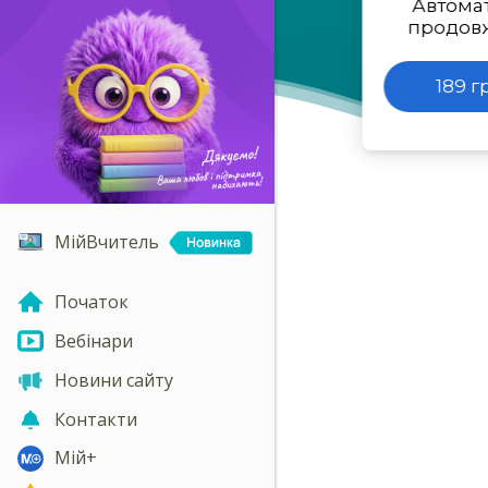
Автома
продов
189 г
МійВчитель
Початок
Вебінари
Новини сайту
Контакти
Мій+