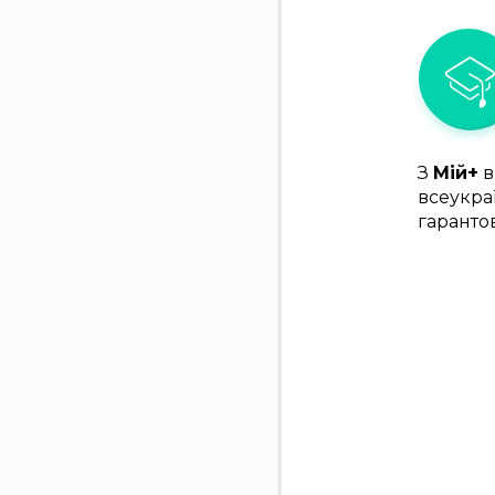
З
Мій+
в
всеукра
гаранто