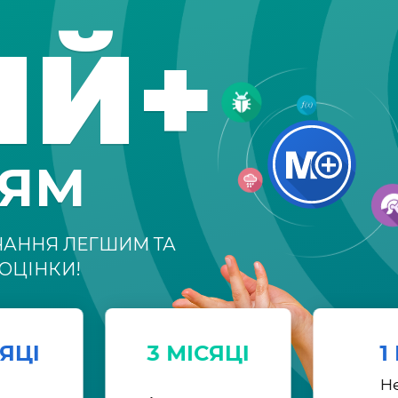
ІЙ+
НЯМ
ЧАННЯ ЛЕГШИМ ТА
ОЦІНКИ!
СЯЦІ
3 МІСЯЦІ
1
Н