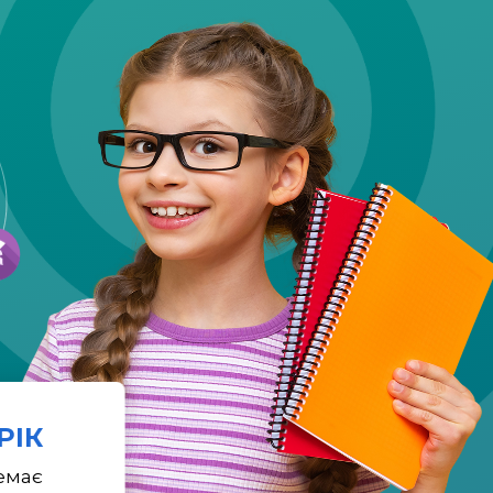
 РІК
емає