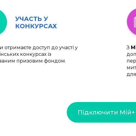
УЧАСТЬ У
КОНКУРСАХ
и отримаєте доступ до участі у
З
М
їнських конкурсах із
доп
ваним призовим фондом.
пер
мит
для
Підключити Мій+