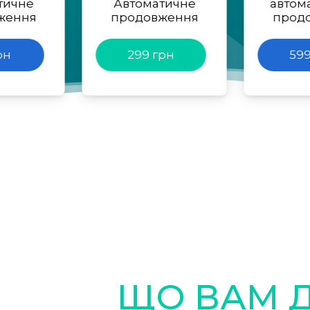
тичне
Автоматичне
автом
ження
продовження
прод
рн
299 грн
599
ЩО ВАМ 