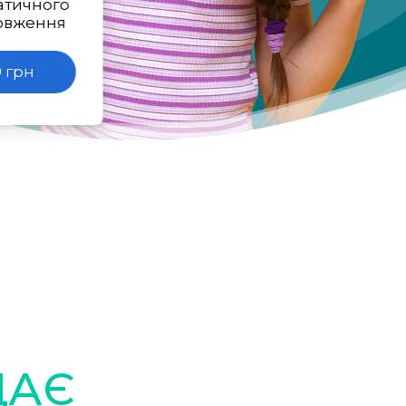
атичного
овження
 грн
ДАЄ