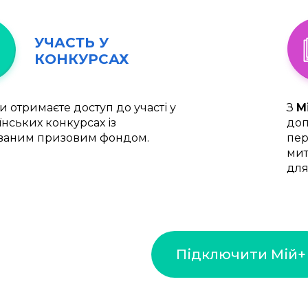
УЧАСТЬ У
КОНКУРСАХ
и отримаєте доступ до участі у
З
М
їнських конкурсах із
доп
ваним призовим фондом.
пер
мит
для
Підключити Мій+