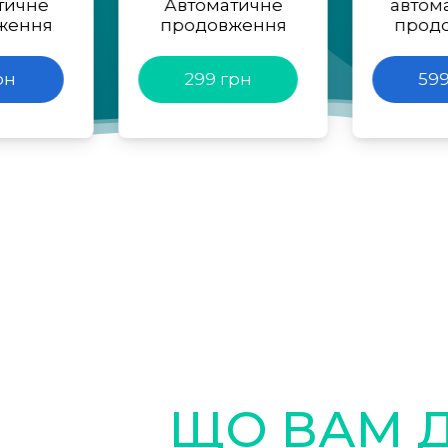
тичне
Автоматичне
автом
ження
продовження
прод
рн
299 грн
599
ЩО ВАМ 