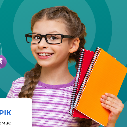
 РІК
емає