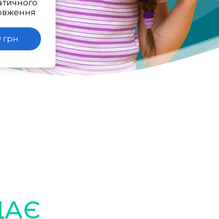
атичного
овження
 грн
ДАЄ