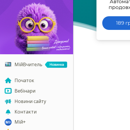
Автома
продов
189 г
МійВчитель
Початок
Вебінари
Новини сайту
Контакти
Мій+