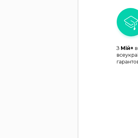
З
Мій+
в
всеукра
гаранто