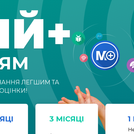
ІЙ+
НЯМ
ЧАННЯ ЛЕГШИМ ТА
ОЦІНКИ!
СЯЦІ
3 МІСЯЦІ
1
Н