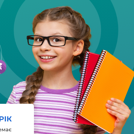
 РІК
емає