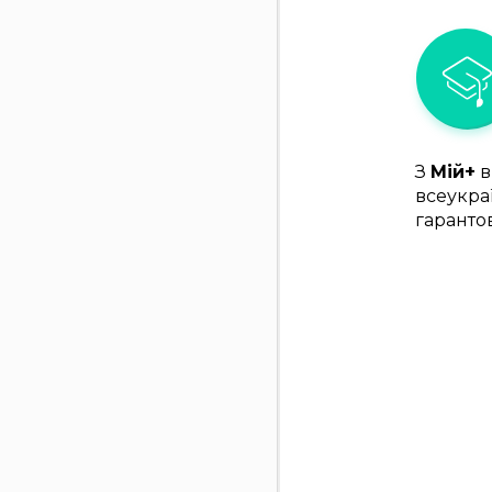
З
Мій+
в
всеукра
гаранто