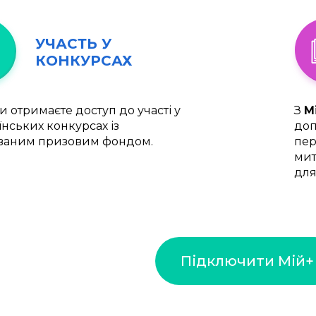
УЧАСТЬ У
КОНКУРСАХ
и отримаєте доступ до участі у
З
М
їнських конкурсах із
доп
ваним призовим фондом.
пер
мит
для
Підключити Мій+