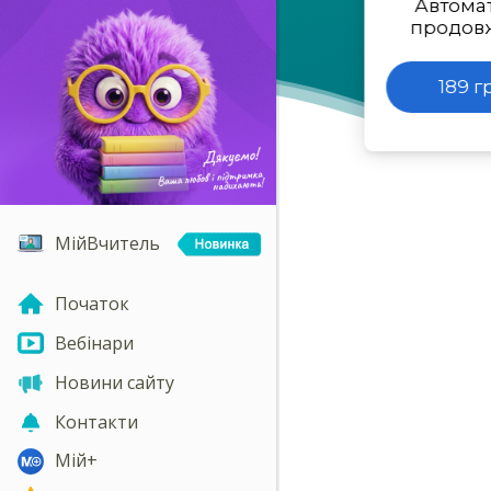
Автома
продов
189 г
МійВчитель
Початок
Вебінари
Новини сайту
Контакти
Мій+