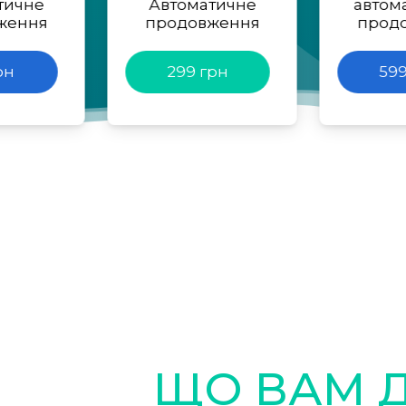
тичне
Автоматичне
автом
ження
продовження
прод
рн
299 грн
599
ЩО ВАМ 