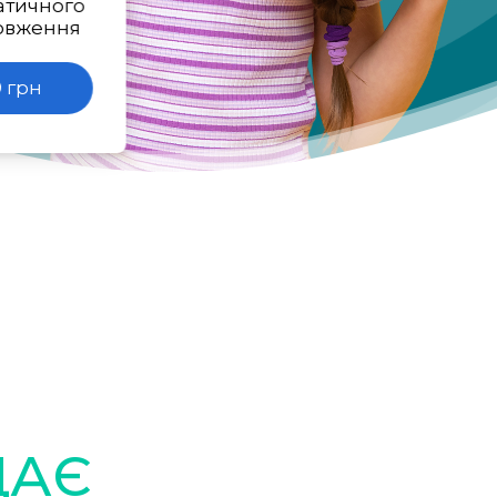
атичного
овження
 грн
ДАЄ