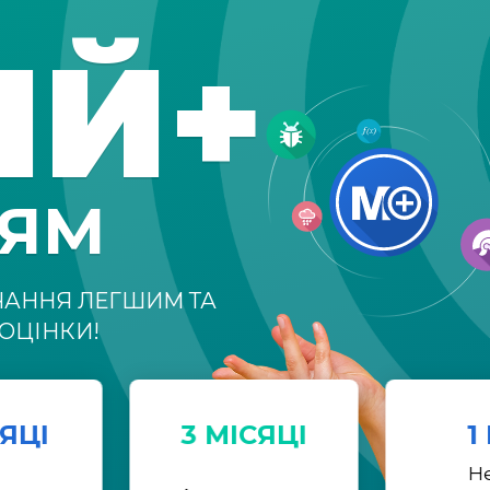
ІЙ+
НЯМ
ЧАННЯ ЛЕГШИМ ТА
ОЦІНКИ!
СЯЦІ
3 МІСЯЦІ
1
Н