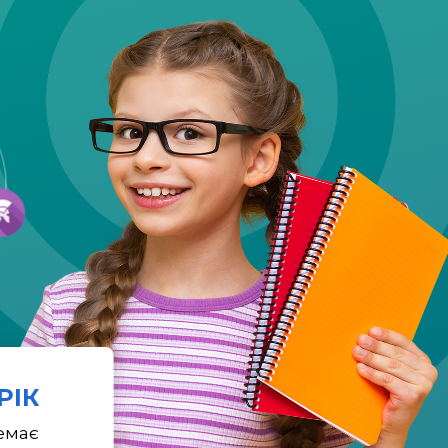
 РІК
емає