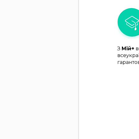
З
Мій+
в
всеукра
гаранто