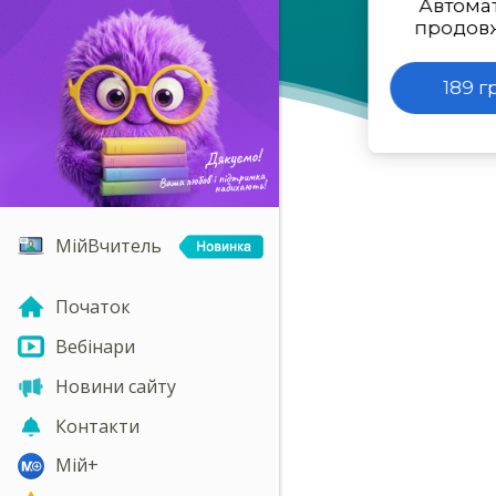
Автома
продов
189 г
МійВчитель
Початок
Вебінари
Новини сайту
Контакти
Мій+