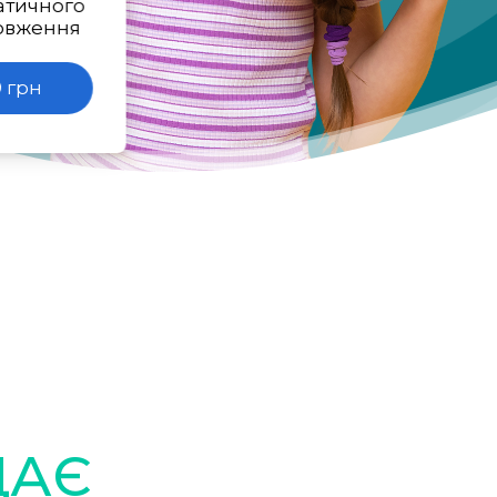
атичного
овження
 грн
ДАЄ