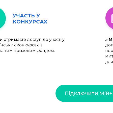
УЧАСТЬ У
КОНКУРСАХ
и отримаєте доступ до участі у
З
М
їнських конкурсах із
доп
ваним призовим фондом.
пер
мит
для
Підключити Мій+