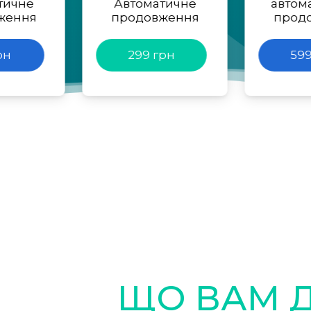
тичне
Автоматичне
автом
ження
продовження
прод
рн
299 грн
599
ЩО ВАМ 