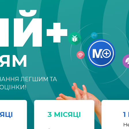
ІЙ+
НЯМ
ЧАННЯ ЛЕГШИМ ТА
ОЦІНКИ!
СЯЦІ
3 МІСЯЦІ
1
Н