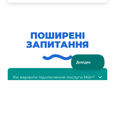
ПОШИРЕНІ
ЗАПИТАННЯ
Які варіанти підключення послуги Мій+?
МійКлас доступний безкоштовно?
Чи можна отримати знижку, якщо в сім'ї