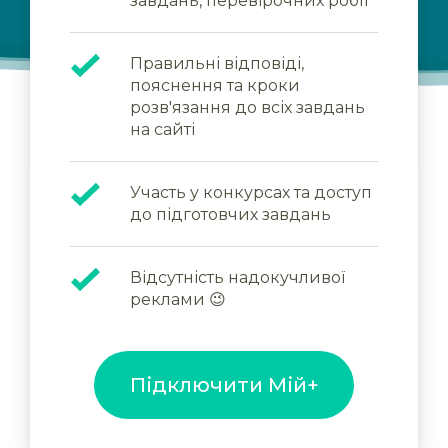
завдань, перевірочних робіт
Правильні відповіді,
пояснення та кроки
розв'язання до всіх завдань
на сайті
Участь у конкурсах та доступ
до підготовчих завдань
Відсутність надокучливої
реклами 😉
Підключити Мій+