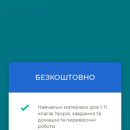
БЕЗКОШТОВНО
Навчальні матеріали для 1-11
класів: теорія, завдання та
домашні та перевірочні
роботи