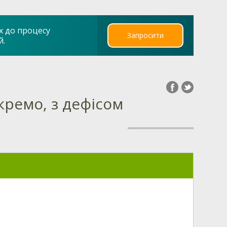
х до процесу
Запросити
й.
кремо, з дефісом