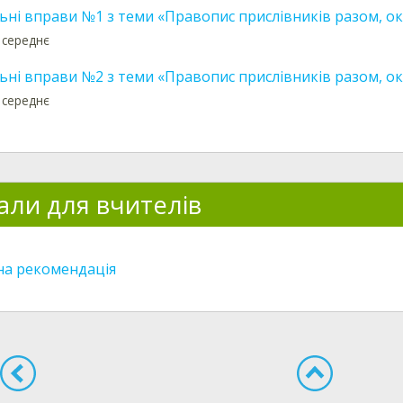
ні вправи №1 з теми «Правопис прислівників разом, ок
 середнє
ні вправи №2 з теми «Правопис прислівників разом, ок
 середнє
али для вчителів
а рекомендація