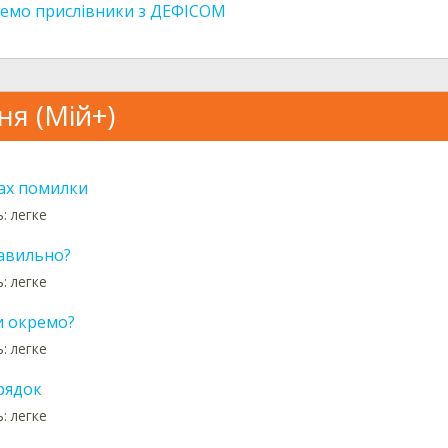
емо прислівники з ДЕФІСОМ
ня (Мій+)
ах помилки
: легке
авильно?
: легке
и окремо?
: легке
рядок
: легке