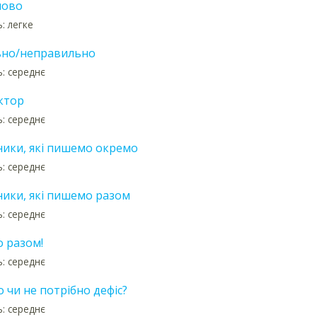
лово
: легке
но/неправильно
ь: середнє
ктор
ь: середнє
ники, які пишемо окремо
ь: середнє
ники, які пишемо разом
ь: середнє
 разом!
ь: середнє
 чи не потрібно дефіс?
ь: середнє