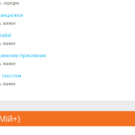
ь: середнє
 ланцюжки
ь: важке
себе!
ь: важке
синонім-прислівник
ь: важке
з текстом
ь: важке
Мій+)