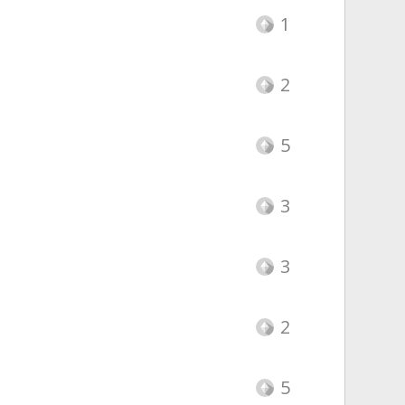
1
2
5
3
3
2
5