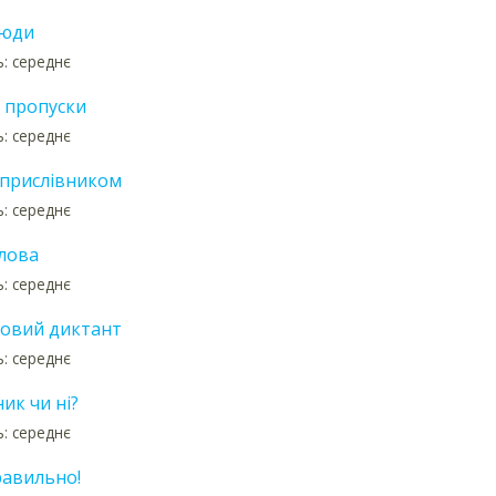
 сюди
ь: середнє
 пропуски
ь: середнє
 прислівником
ь: середнє
лова
ь: середнє
овий диктант
ь: середнє
ик чи ні?
ь: середнє
авильно!