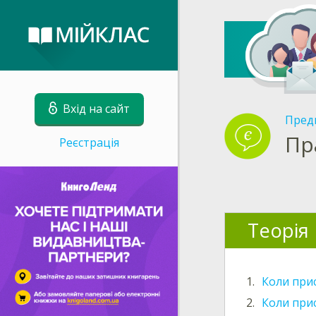
Вхід на сайт
Пред
Пр
Реєстрація
Теорія
1.
Коли при
2.
Коли при