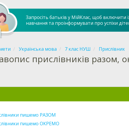
Запросіть батьків у МійКлас, щоб включити ї
навчання та проінформувати про успіхи діте
мети
Українська мова
7 клас НУШ
Прислівник
авопис прислівників разом, о
слівники пишемо РАЗОМ
слівники пишемо ОКРЕМО