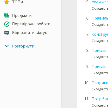
ТОПи
5.
Укажи с
Складність
Предмети
6.
Правиль
Перевірочні роботи
Складніст
Відправити відгук
7.
Констру
Складніст
Розгорнути
8.
Прислів
Складніст
9.
Прислів
Складніст
10.
Творимо
Складніст
11.
Потрібно
Складніст