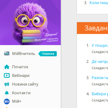
3.
Коли пиш
Завдан
1.
У пошук
Складність
МійВчитель
2.
Де непр
Початок
Складність
Вебінари
3.
Разом ч
Новини сайту
Складність
Контакти
4.
Вибери 
Складність
Мій+