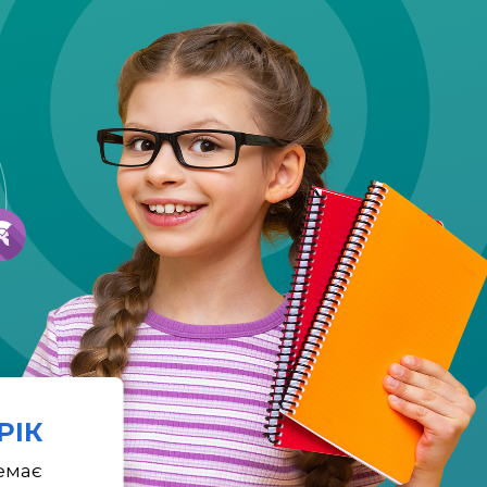
 РІК
емає