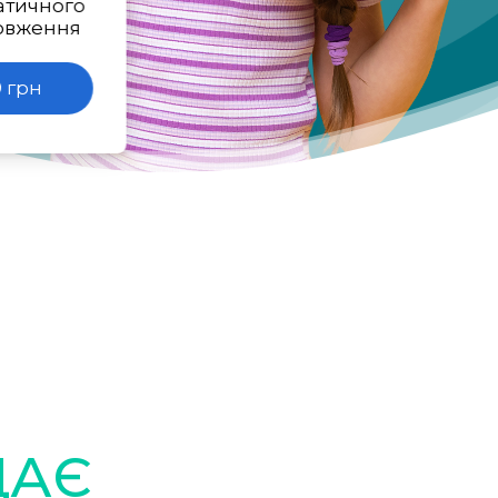
атичного
овження
 грн
ДАЄ