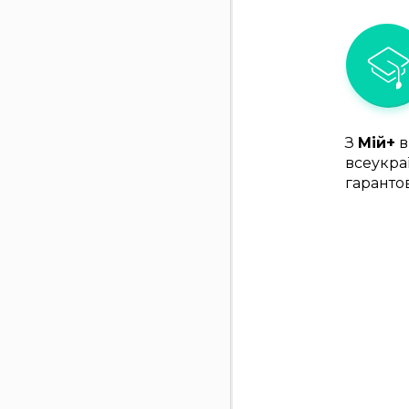
З
Мій+
в
всеукра
гаранто