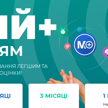
ІЙ+
НЯМ
ЧАННЯ ЛЕГШИМ ТА
ОЦІНКИ!
СЯЦІ
3 МІСЯЦІ
1
Н