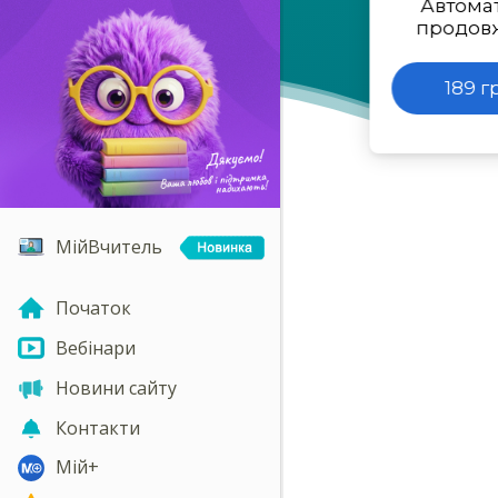
Автома
продов
189 г
МійВчитель
Початок
Вебінари
Новини сайту
Контакти
Мій+