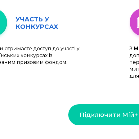
УЧАСТЬ У
КОНКУРСАХ
и отримаєте доступ до участі у
З
М
їнських конкурсах із
доп
ваним призовим фондом.
пер
мит
для
Підключити Мій+