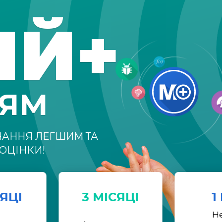
ІЙ+
НЯМ
ЧАННЯ ЛЕГШИМ ТА
ОЦІНКИ!
СЯЦІ
3 МІСЯЦІ
1
Н