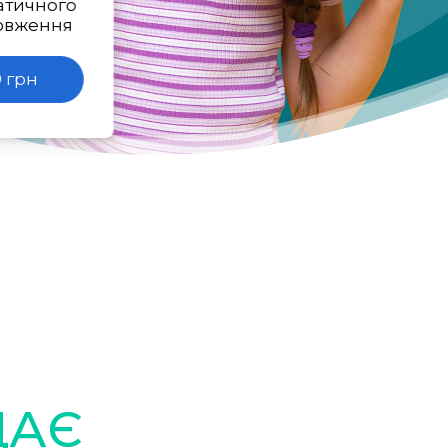
атичного
овження
 грн
ДАЄ