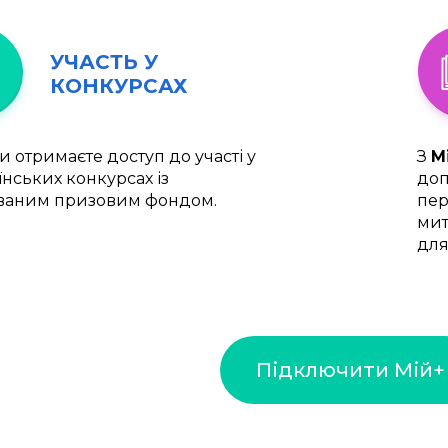
УЧАСТЬ У
КОНКУРСАХ
и отримаєте доступ до участі у
З
М
їнських конкурсах із
доп
ваним призовим фондом.
пер
мит
для
Підключити Мій+