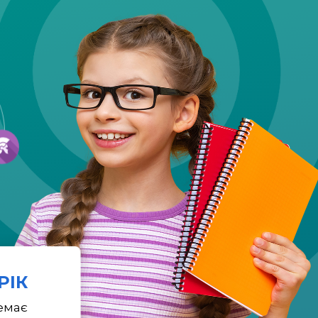
 РІК
емає