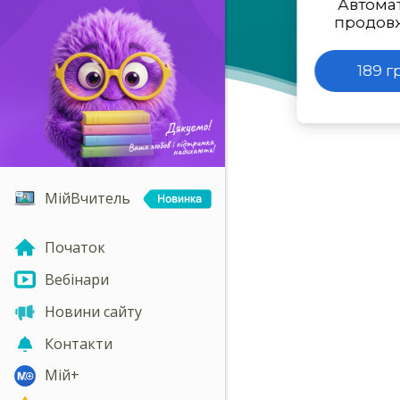
Автома
продов
189 г
МійВчитель
Початок
Вебінари
Новини сайту
Контакти
Мій+