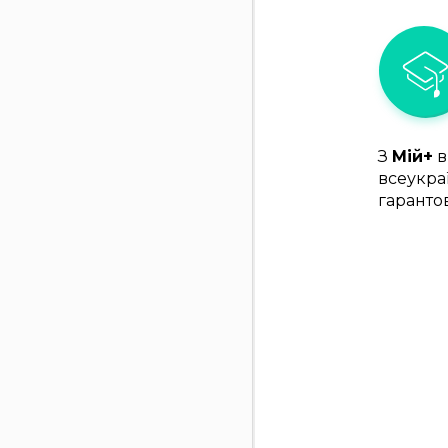
З
Мій+
в
всеукра
гаранто