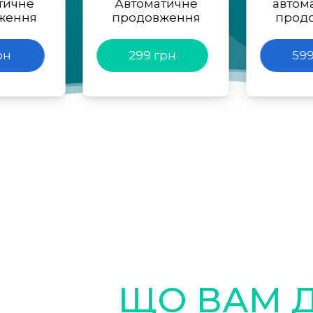
тичне
Автоматичне
автом
ження
продовження
прод
рн
299 грн
599
ЩО ВАМ 