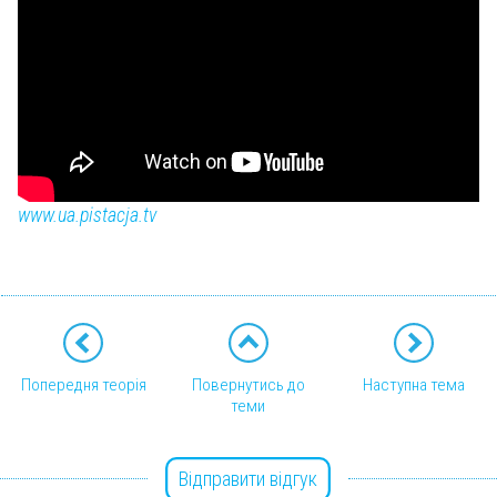
www.ua.pistacja.tv
Попередня теорія
Повернутись до
Наступна тема
теми
Відправити відгук