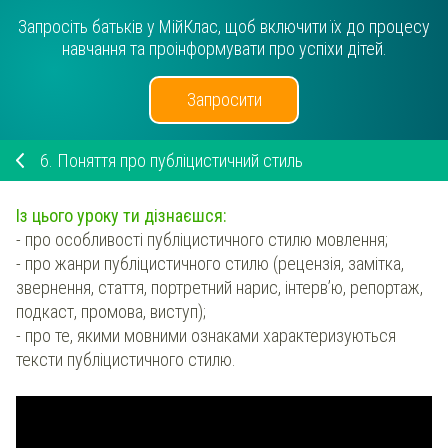
Запросіть батьків у МійКлас, щоб включити їх до процесу
навчання та проінформувати про успіхи дітей.
Запросити
6.
Поняття про публіцистичний стиль
Із цього уроку ти дізнаєшся:
- про особливості публіцистичного стилю мовлення;
- про жанри публіцистичного стилю (рецензія, замітка,
звернення, стаття, портретний нарис, інтерв’ю, репортаж,
подкаст, промова, виступ);
- про те, якими мовними ознаками характеризуються
тексти публіцистичного стилю.