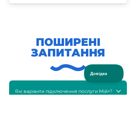
ПОШИРЕНІ
ЗАПИТАННЯ
Які варіанти підключення послуги Мій+?
МійКлас доступний безкоштовно?
Чи можна отримати знижку, якщо в сім'ї