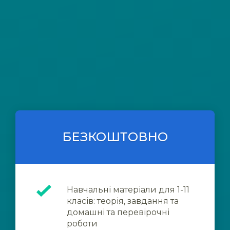
БЕЗКОШТОВНО
Навчальні матеріали для 1-11
класів: теорія, завдання та
домашні та перевірочні
роботи