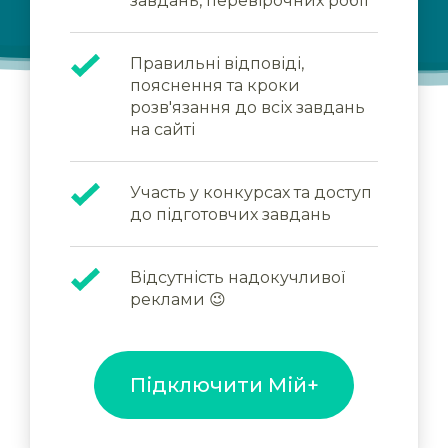
завдань, перевірочних робіт
Правильні відповіді,
пояснення та кроки
розв'язання до всіх завдань
на сайті
Участь у конкурсах та доступ
до підготовчих завдань
Відсутність надокучливої
реклами 😉
Підключити Мій+