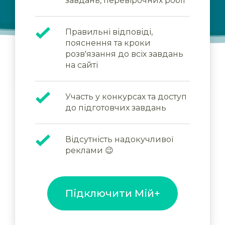
завдань, перевірочних робіт
Правильні відповіді,
пояснення та кроки
розв'язання до всіх завдань
на сайті
Участь у конкурсах та доступ
до підготовчих завдань
Відсутність надокучливої
реклами 😉
Підключити Мій+