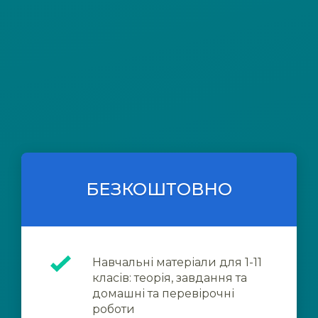
БЕЗКОШТОВНО
Навчальні матеріали для 1-11
класів: теорія, завдання та
домашні та перевірочні
роботи