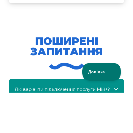
ПОШИРЕНІ
ЗАПИТАННЯ
Які варіанти підключення послуги Мій+?
МійКлас доступний безкоштовно?
Чи можна отримати знижку, якщо в сім'ї