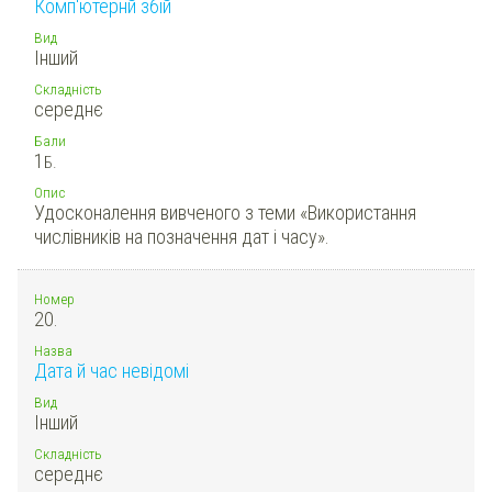
Комп'ютернй збій
Вид
Інший
Складність
середнє
Бали
1
Б.
Опис
Удосконалення вивченого з теми «Використання
числівників на позначення дат і часу».
Номер
20.
Назва
Дата й час невідомі
Вид
Інший
Складність
середнє