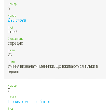
Номер
6.
Назва
Два слова
Вид
Інший
Складність
середнє
Бали
2
Б.
Опис
Уміння визначати іменники, що вживаються тільки в
однині.
Номер
7.
Назва
Творимо імена по батькові
Вид