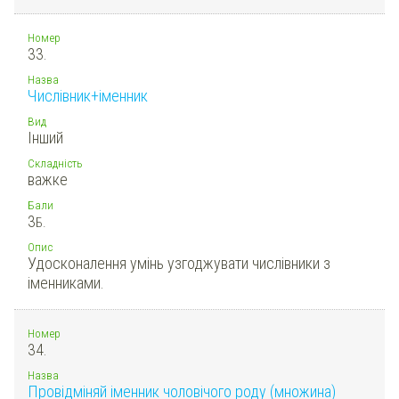
Номер
33.
Назва
Числівник+іменник
Вид
Інший
Складність
важке
Бали
3
Б.
Опис
Удосконалення умінь узгоджувати числівники з
іменниками.
Номер
34.
Назва
Провідміняй іменник чоловічого роду (множина)