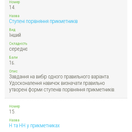
Номер
14.
Назва
Ступені порівняння прикметників
Вид
Інший
Складність
середнє
Бали
1
Б.
Опис
Завдання на вибір одного правильного варіанта.
Удосконалення навичок визначати правильно
утворені форми ступенів порівняння прикметників.
Номер
15.
Назва
Н та НН у прикметниках