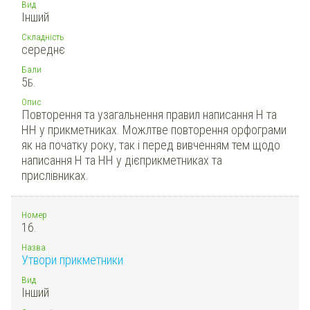
Вид
Інший
Складність
середнє
Бали
5
Б.
Опис
Повторення та узагальнення правил написання Н та
НН у прикметниках. Можлтве повторення орфограми
як на початку року, так і перед вивченням тем щодо
написання Н та НН у дієприкметниках та
прислівниках.
Номер
16.
Назва
Утвори прикметники
Вид
Інший