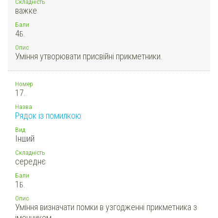
Складність
важке
Бали
4
Б.
Опис
Уміння утворювати присвійні прикметники.
Номер
17.
Назва
Рядок із помилкою
Вид
Інший
Складність
середнє
Бали
1
Б.
Опис
Уміння визначати помки в узгодженні прикметника з
іменником.