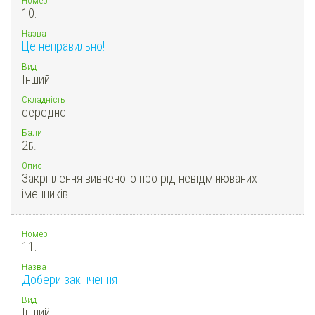
10.
Назва
Це неправильно!
Вид
Інший
Складність
середнє
Бали
2
Б.
Опис
Закріплення вивченого про рід невідмінюваних
іменників.
Номер
11.
Назва
Добери закінчення
Вид
Інший