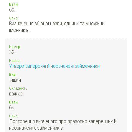
Бали
6
Б.
Опис
Визначення збірної назви, однини та множини
іменників.
Номер
32.
Назва
Утвори заперечні й неозначені займенники
Вид
Інший
Складність
важке
Бали
6
Б.
Опис
Повторення вивченого про правопис заперечних й
неозначених займенників.