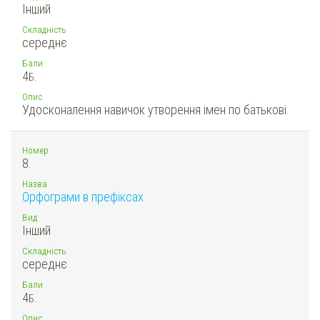
Інший
Складність
середнє
Бали
4
Б.
Опис
Удосконалення навичок утворення імен по батькові.
Номер
8.
Назва
Орфограми в префіксах
Вид
Інший
Складність
середнє
Бали
4
Б.
Опис