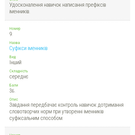
Удосконалення навичок написання префіксів
іменників.
Номер
9.
Назва
Суфікси іменників
Вид
Інший
Складність
середнє
Бали
3
Б.
Опис
Завдання передбачає контроль навичок дотримання
словотворчих норм при утворенні іменників
суфіксальним способом.
Номер