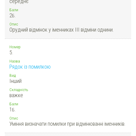
середнє
Бали
2
Б.
Опис
Орудний відмінок у іменниках ІІІ відміни однини.
Номер
5.
Назва
Рядок із помилкою
Вид
Інший
Складність
важке
Бали
1
Б.
Опис
Уміння визначати помилки при відмінюванні іменників.