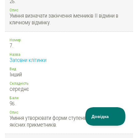
2
Б.
Опис
Уміння визначати закінчення іменників ІІ відміни в
кличному відмінку.
Номер
7.
Назва
Заповни клітинки
Вид
Інший
Складність
середнє
Бали
9
Б.
Опис
Уміння утворювати форми ступенів порівняння
якісних прикметників.