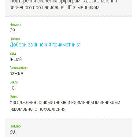
Повторення вивчених орфограм. Удосконалення
вивченого про написання НЕ з іменником.
Номер
29.
Назва
Добери закінчення прикметника
Вид
Інший
Складність
важке
Бали
1
Б.
Опис
Узгодження прикметників з незмінним іменниками
іншомовного походження.
Номер
30.