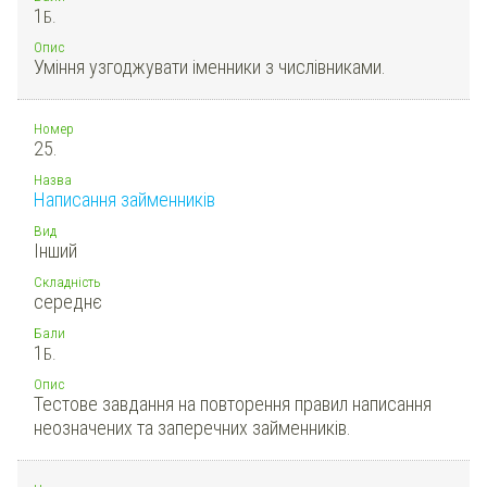
1
Б.
Опис
Уміння узгоджувати іменники з числівниками.
Номер
25.
Назва
Написання займенників
Вид
Інший
Складність
середнє
Бали
1
Б.
Опис
Тестове завдання на повторення правил написання
неозначених та заперечних займенників.