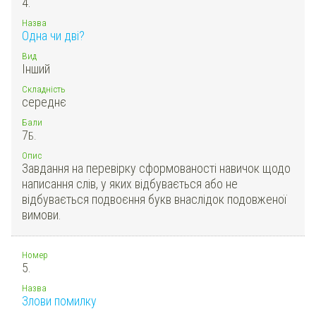
4.
Назва
Одна чи дві?
Вид
Інший
Складність
середнє
Бали
7
Б.
Опис
Завдання на перевірку сформованості навичок щодо
написання слів, у яких відбувається або не
відбувається подвоєння букв внаслідок подовженої
вимови.
Номер
5.
Назва
Злови помилку