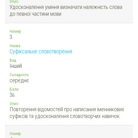
Опис
Удосконалення уміння визначати належність слова
до певної частини мови
Номер
3.
Назва
Суфіксальне словотворення
Вид
Інший
Складність
середнє
Бали
3
Б.
Опис
Повторення відомостей про написання іменникових
суфіксів та удосконалення словотворчих навичок.
Номер