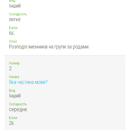
Вид
Інший
Складність
легке
Бали
6
Б.
Опис
Розподіл іменників на групи за родами.
Номер
2.
Назва
Яка частина мови?
Вид
Інший
Складність
середнє
Бали
2
Б.