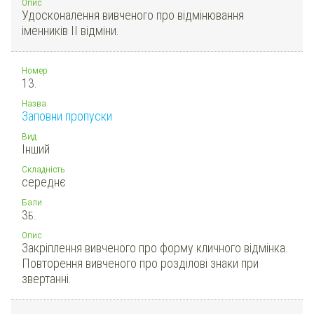
Опис
Удосконалення вивченого про відмінювання
іменників ІІ відміни.
Номер
13.
Назва
Заповни пропуски
Вид
Інший
Складність
середнє
Бали
3
Б.
Опис
Закріплення вивченого про форму кличного відмінка.
Повторення вивченого про розділові знаки при
звертанні.