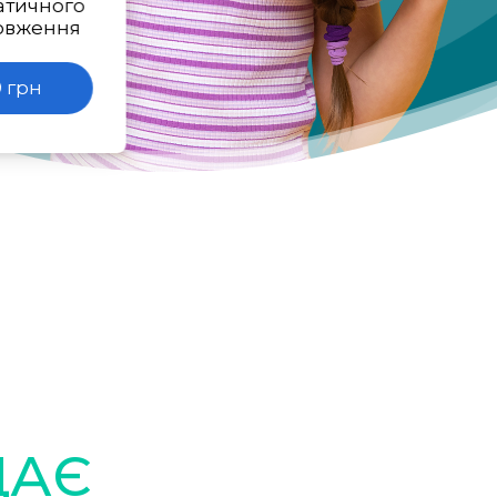
атичного
овження
 грн
ДАЄ