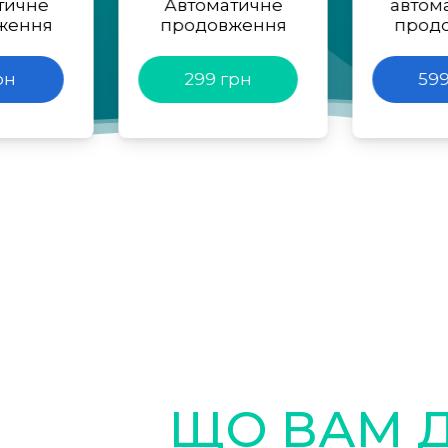
тичне
Автоматичне
автом
ження
продовження
прод
рн
299 грн
599
ЩО ВАМ 