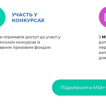
УЧАСТЬ У
КОНКУРСАХ
и отримаєте доступ до участі у
З
М
їнських конкурсах із
доп
ваним призовим фондом.
пер
мит
для
Підключити Мій+