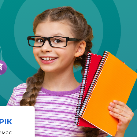
 РІК
емає