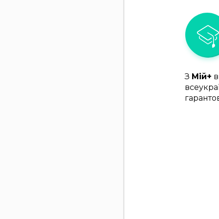
З
Мій+
в
всеукра
гаранто