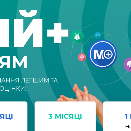
ІЙ+
НЯМ
ЧАННЯ ЛЕГШИМ ТА
ОЦІНКИ!
СЯЦІ
3 МІСЯЦІ
1
Н