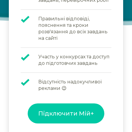
завдань, перевірочних робіт
Правильні відповіді,
пояснення та кроки
розв'язання до всіх завдань
на сайті
Участь у конкурсах та доступ
до підготовчих завдань
Відсутність надокучливої
реклами 😉
Підключити Мій+