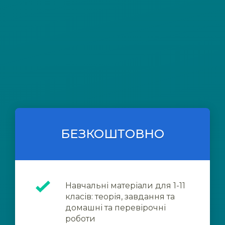
БЕЗКОШТОВНО
Навчальні матеріали для 1-11
класів: теорія, завдання та
домашні та перевірочні
роботи