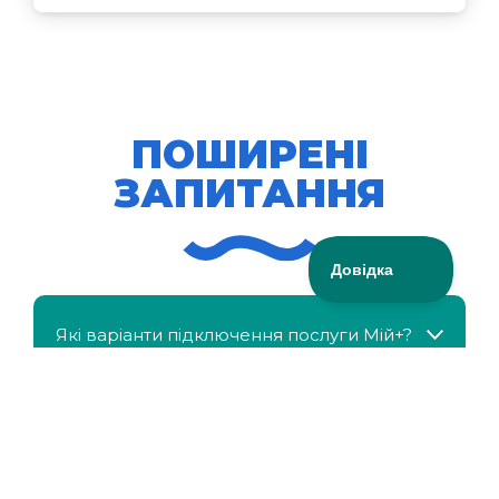
ПОШИРЕНІ
ЗАПИТАННЯ
Які варіанти підключення послуги Мій+?
МійКлас доступний безкоштовно?
Чи можна отримати знижку, якщо в сім'ї