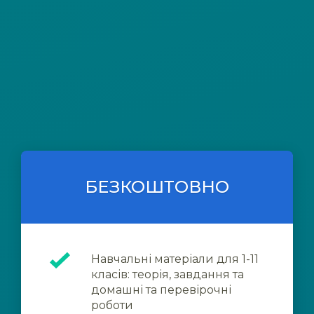
БЕЗКОШТОВНО
Навчальні матеріали для 1-11
класів: теорія, завдання та
домашні та перевірочні
роботи