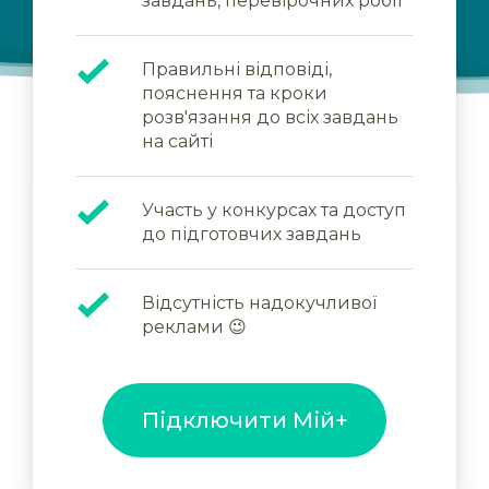
завдань, перевірочних робіт
Правильні відповіді,
пояснення та кроки
розв'язання до всіх завдань
на сайті
Участь у конкурсах та доступ
до підготовчих завдань
Відсутність надокучливої
реклами 😉
Підключити Мій+