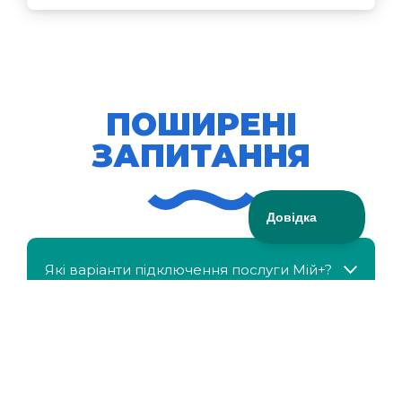
ПОШИРЕНІ
ЗАПИТАННЯ
Які варіанти підключення послуги Мій+?
МійКлас доступний безкоштовно?
Чи можна отримати знижку, якщо в сім'ї