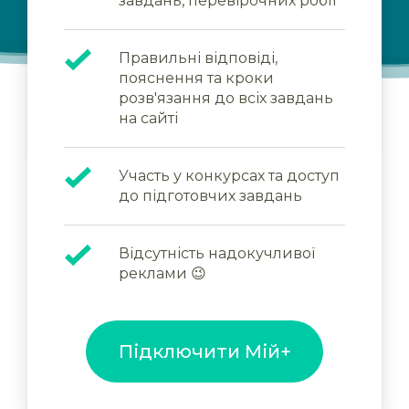
завдань, перевірочних робіт
Правильні відповіді,
пояснення та кроки
розв'язання до всіх завдань
на сайті
Участь у конкурсах та доступ
до підготовчих завдань
Відсутність надокучливої
реклами 😉
Підключити Мій+