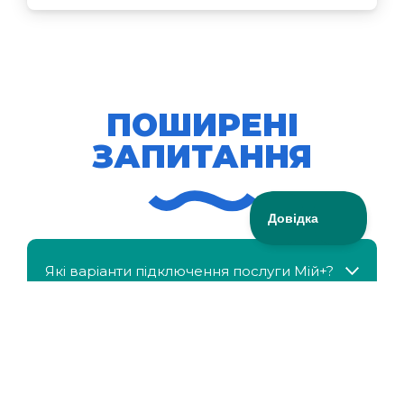
ПОШИРЕНІ
ЗАПИТАННЯ
Які варіанти підключення послуги Мій+?
МійКлас доступний безкоштовно?
Чи можна отримати знижку, якщо в сім'ї