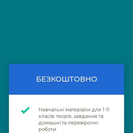
БЕЗКОШТОВНО
Навчальні матеріали для 1-11
класів: теорія, завдання та
домашні та перевірочні
роботи