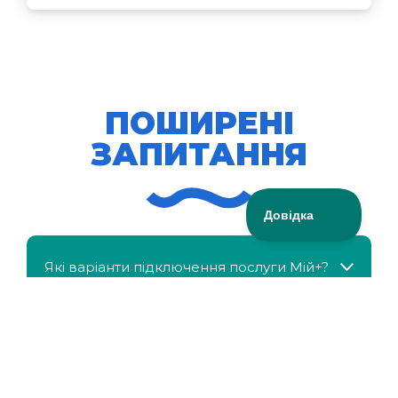
ПОШИРЕНІ
ЗАПИТАННЯ
Які варіанти підключення послуги Мій+?
МійКлас доступний безкоштовно?
Чи можна отримати знижку, якщо в сім'ї