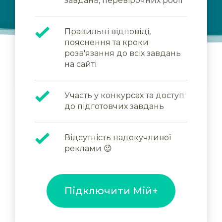
завдань, перевірочних робіт
Правильні відповіді,
пояснення та кроки
розв'язання до всіх завдань
на сайті
Участь у конкурсах та доступ
до підготовчих завдань
Відсутність надокучливої
реклами 😉
Підключити Мій+