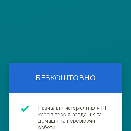
БЕЗКОШТОВНО
Навчальні матеріали для 1-11
класів: теорія, завдання та
домашні та перевірочні
роботи