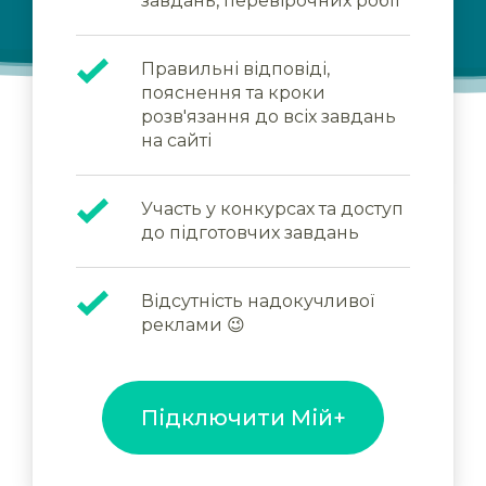
завдань, перевірочних робіт
Правильні відповіді,
пояснення та кроки
розв'язання до всіх завдань
на сайті
Участь у конкурсах та доступ
до підготовчих завдань
Відсутність надокучливої
реклами 😉
Підключити Мій+