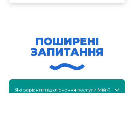
ПОШИРЕНІ
ЗАПИТАННЯ
Які варіанти підключення послуги Мій+?
МійКлас доступний безкоштовно?
Чи можна отримати знижку, якщо в сім'ї