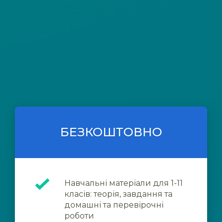
БЕЗКОШТОВНО
Навчальні матеріали для 1-11
класів: теорія, завдання та
домашні та перевірочні
роботи