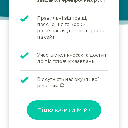
завдань, перевірочних робіт
Правильні відповіді,
пояснення та кроки
розв'язання до всіх завдань
на сайті
Участь у конкурсах та доступ
до підготовчих завдань
Відсутність надокучливої
реклами 😉
Підключити Мій+