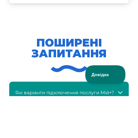
ПОШИРЕНІ
ЗАПИТАННЯ
Які варіанти підключення послуги Мій+?
МійКлас доступний безкоштовно?
Чи можна отримати знижку, якщо в сім'ї