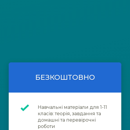
БЕЗКОШТОВНО
Навчальні матеріали для 1-11
класів: теорія, завдання та
домашні та перевірочні
роботи