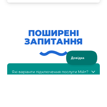
ПОШИРЕНІ
ЗАПИТАННЯ
Які варіанти підключення послуги Мій+?
МійКлас доступний безкоштовно?
Чи можна отримати знижку, якщо в сім'ї