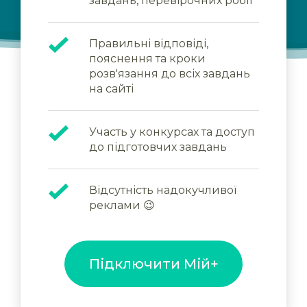
завдань, перевірочних робіт
Правильні відповіді,
пояснення та кроки
розв'язання до всіх завдань
на сайті
Участь у конкурсах та доступ
до підготовчих завдань
Відсутність надокучливої
реклами 😉
Підключити Мій+