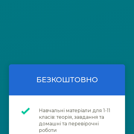
БЕЗКОШТОВНО
Навчальні матеріали для 1-11
класів: теорія, завдання та
домашні та перевірочні
роботи