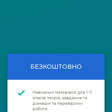
БЕЗКОШТОВНО
Навчальні матеріали для 1-11
класів: теорія, завдання та
домашні та перевірочні
роботи