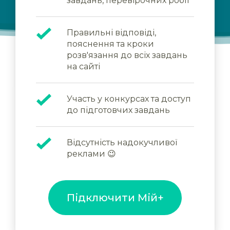
завдань, перевірочних робіт
Правильні відповіді,
пояснення та кроки
розв'язання до всіх завдань
на сайті
Участь у конкурсах та доступ
до підготовчих завдань
Відсутність надокучливої
реклами 😉
Підключити Мій+