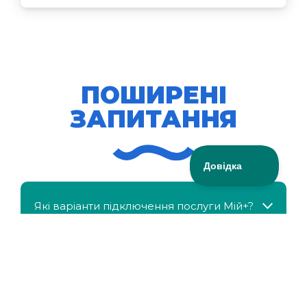
ПОШИРЕНІ
ЗАПИТАННЯ
Які варіанти підключення послуги Мій+?
МійКлас доступний безкоштовно?
Чи можна отримати знижку, якщо в сім'ї