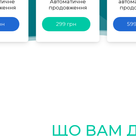
тичне
Автоматичне
автом
ження
продовження
прод
рн
299 грн
599
ЩО ВАМ 