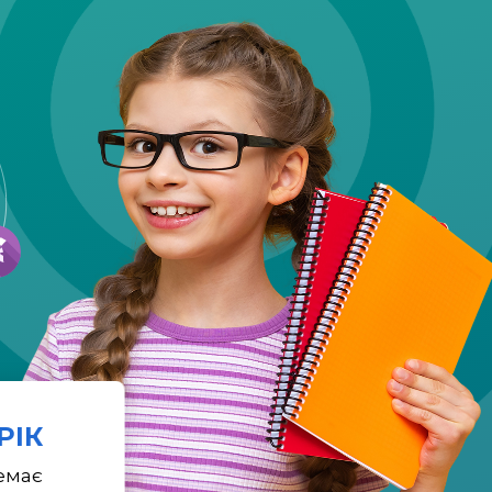
 РІК
емає