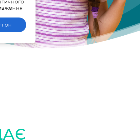
атичного
овження
 грн
ДАЄ