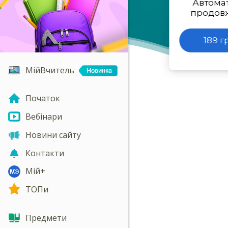
Автома
продов
189 г
МійВчитель
Початок
Вебінари
Новини сайту
Контакти
Мій+
ТОПи
Предмети