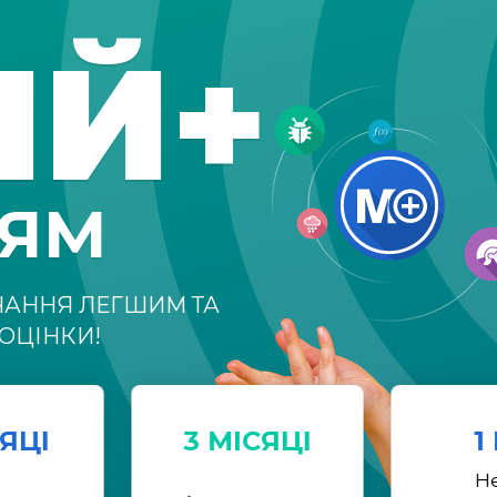
ІЙ+
НЯМ
ЧАННЯ ЛЕГШИМ ТА
ОЦІНКИ!
СЯЦІ
3 МІСЯЦІ
1
Н