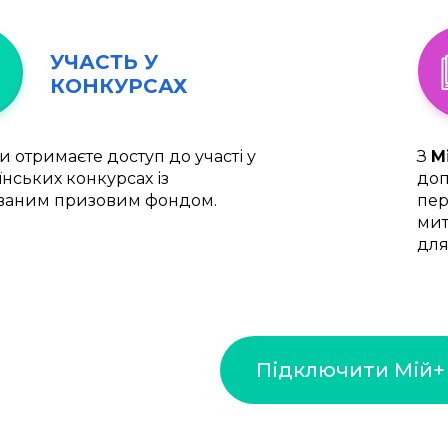
УЧАСТЬ У
КОНКУРСАХ
и отримаєте доступ до участі у
З
М
їнських конкурсах із
доп
ваним призовим фондом.
пер
мит
для
Підключити Мій+