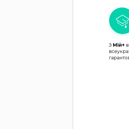
З
Мій+
в
всеукра
гаранто