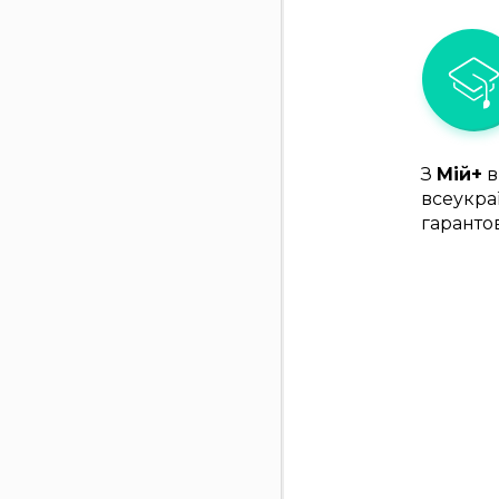
З
Мій+
в
всеукра
гаранто