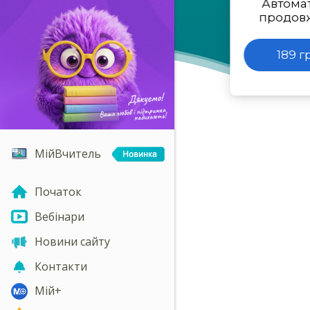
Автома
продов
189 г
МійВчитель
Початок
Вебінари
Новини сайту
Контакти
Мій+