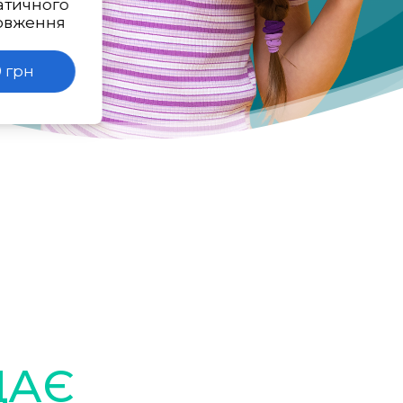
атичного
овження
 грн
ДАЄ