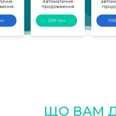
тичне
Автоматичне
автом
ження
продовження
прод
рн
299 грн
599
ЩО ВАМ 