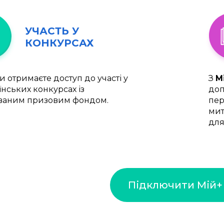
УЧАСТЬ У
КОНКУРСАХ
и отримаєте доступ до участі у
З
М
їнських конкурсах із
доп
ваним призовим фондом.
пер
мит
для
Підключити Мій+