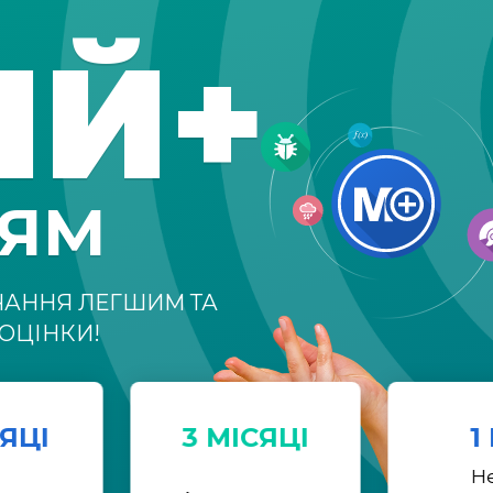
ІЙ+
НЯМ
ЧАННЯ ЛЕГШИМ ТА
ОЦІНКИ!
СЯЦІ
3 МІСЯЦІ
1
Н