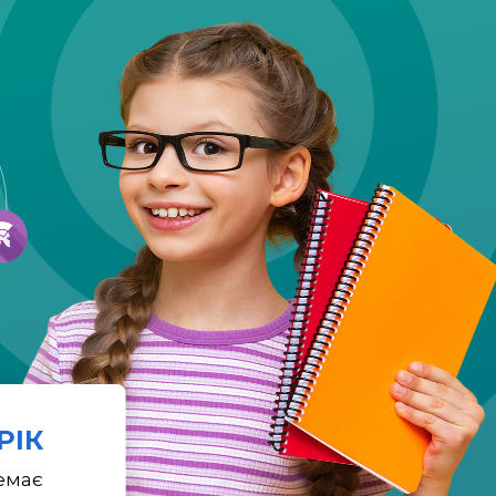
 РІК
емає