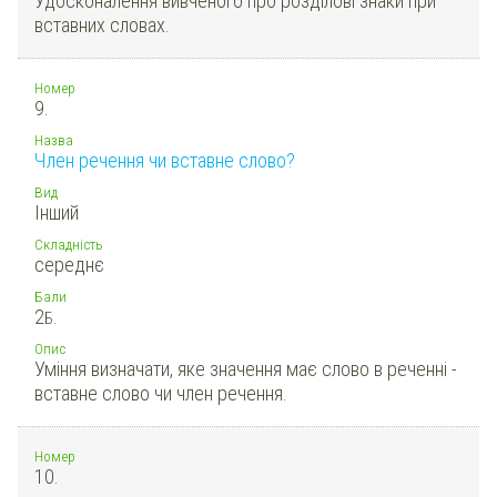
Удосконалення вивченого про розділові знаки при
вставних словах.
Номер
9.
Назва
Член речення чи вставне слово?
Вид
Інший
Складність
середнє
Бали
2
Б.
Опис
Уміння визначати, яке значення має слово в реченні -
вставне слово чи член речення.
Номер
10.