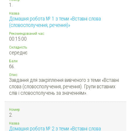
1.
Назва
Домашня робота № 1 з теми «Вставні слова
(словосполучення, речення)»
Рекомендований час:
00:15:00
Складність
середнє
Бали
6
Б.
Опис
Завдання для закріплення вивченого з теми «Вставні
слова (словосполучення, речення). Групи вставних
слів і словосполучень за значенням».
Номер
2.
Назва
Домашня робота № 2 з теми «Вставні слова