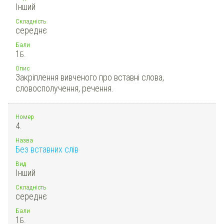
Інший
Складність
середнє
Бали
1
Б.
Опис
Закріплення вивченого про вставні слова,
словосполучення, речення.
Номер
4.
Назва
Без вставних слів
Вид
Інший
Складність
середнє
Бали
1
Б.