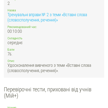
2.
Назва
Тренувальні вправи № 2 з теми «Вставні слова
(словосполучення, речення)»
Рекомендований час:
00:10:00
Складність
середнє
Бали
7
Б.
Опис
Удосконалення вивченого з теми «Вставні слова
(словосполучення, речення)».
Перевірочні тести, приховані від учнів
(Мій+)
Номер