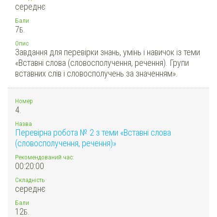
середнє
Бали
7
Б.
Опис
Завдання для перевірки знань, умінь і навичок із теми
«Вставні слова (словосполучення, речення). Групи
вставних слів і словосполучень за значенням».
Номер
4.
Назва
Перевірна робота № 2 з теми «Вставні слова
(словосполучення, речення)»
Рекомендований час:
00:20:00
Складність
середнє
Бали
12
Б.