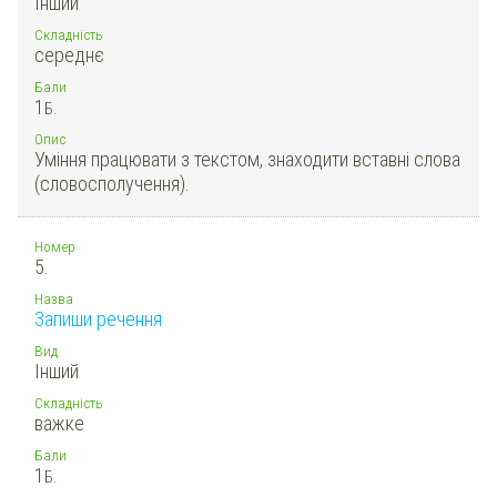
Інший
Складність
середнє
Бали
1
Б.
Опис
Уміння працювати з текстом, знаходити вставні слова
(словосполучення).
Номер
5.
Назва
Запиши речення
Вид
Інший
Складність
важке
Бали
1
Б.