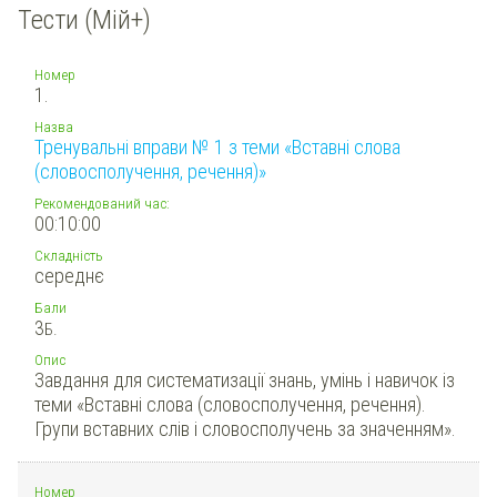
Тести (Мій+)
Номер
1.
Назва
Тренувальні вправи № 1 з теми «Вставні слова
(словосполучення, речення)»
Рекомендований час:
00:10:00
Складність
середнє
Бали
3
Б.
Опис
Завдання для систематизації знань, умінь і навичок із
теми «Вставні слова (словосполучення, речення).
Групи вставних слів і словосполучень за значенням».
Номер