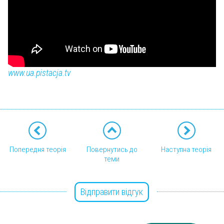
www.ua.pistacja.tv
Попередня теорія
Повернутись до
Наступна теорія
теми
Відправити відгук