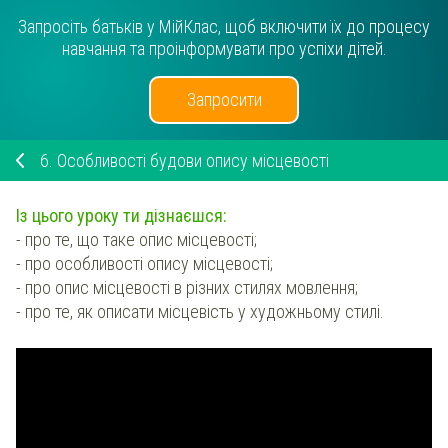
Запросіть батьків у МійКлас, щоб включити їх до процесу
навчання та проінформувати про успіхи дітей.
Запросити
6.
Особливості будови опису місцевості
Із цього уроку ти дізнаєшся:
- про те, що таке опис місцевості;
- про особливості опису місцевості;
- про опис місцевості в різних стилях мовлення;
- про те, як описати місцевість у художньому стилі.