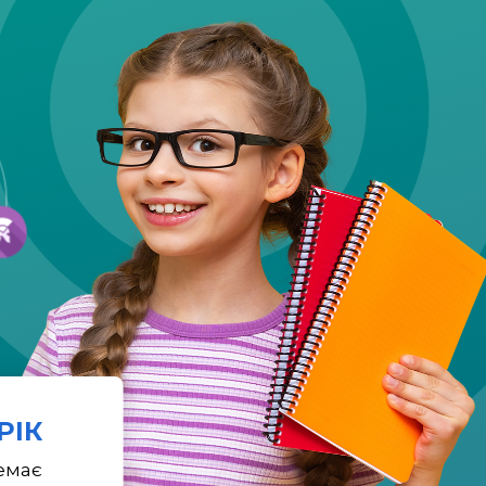
 РІК
емає