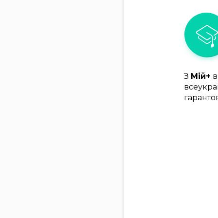
З
Мій+
в
всеукра
гаранто