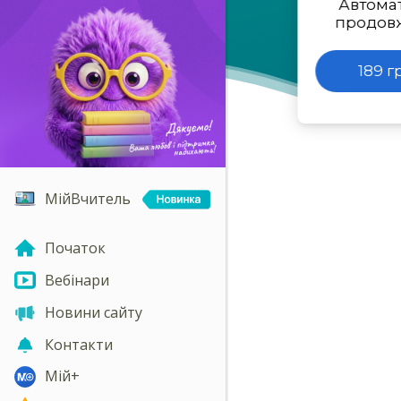
Автома
продов
189 г
МійВчитель
Початок
Вебінари
Новини сайту
Контакти
Мій+