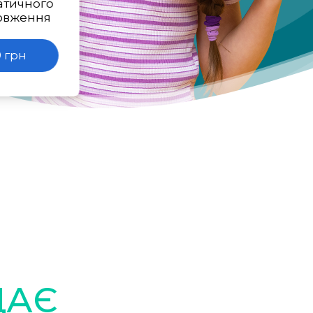
атичного
овження
 грн
ДАЄ