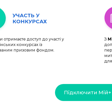
УЧАСТЬ У
КОНКУРСАХ
и отримаєте доступ до участі у
З
М
їнських конкурсах із
доп
ваним призовим фондом.
пер
мит
для
Підключити Мій+