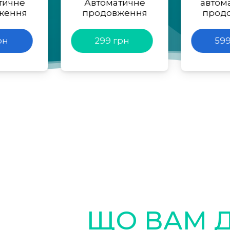
тичне
Автоматичне
автом
ження
продовження
прод
рн
299 грн
599
ЩО ВАМ 