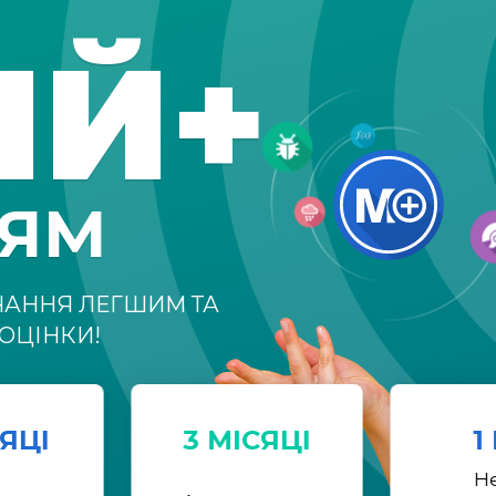
ІЙ+
НЯМ
ЧАННЯ ЛЕГШИМ ТА
ОЦІНКИ!
СЯЦІ
3 МІСЯЦІ
1
Н