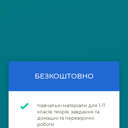
БЕЗКОШТОВНО
Навчальні матеріали для 1-11
класів: теорія, завдання та
домашні та перевірочні
роботи