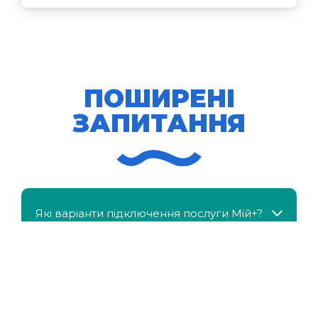
ПОШИРЕНІ
ЗАПИТАННЯ
Які варіанти підключення послуги Мій+?
МійКлас доступний безкоштовно?
Чи можна отримати знижку, якщо в сім'ї