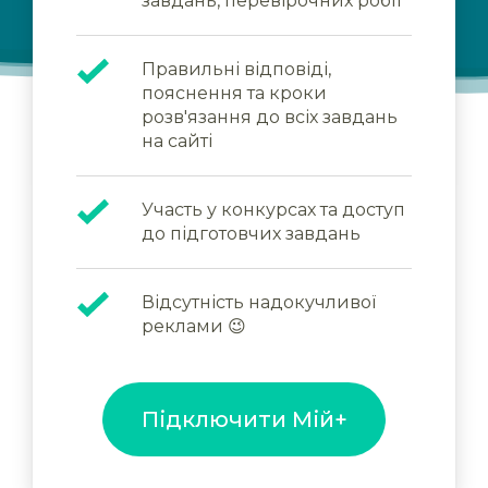
завдань, перевірочних робіт
Правильні відповіді,
пояснення та кроки
розв'язання до всіх завдань
на сайті
Участь у конкурсах та доступ
до підготовчих завдань
Відсутність надокучливої
реклами 😉
Підключити Мій+