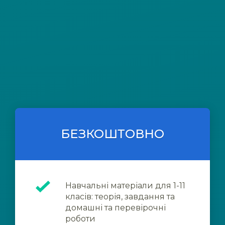
БЕЗКОШТОВНО
Навчальні матеріали для 1-11
класів: теорія, завдання та
домашні та перевірочні
роботи