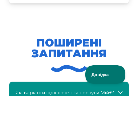
ПОШИРЕНІ
ЗАПИТАННЯ
Які варіанти підключення послуги Мій+?
МійКлас доступний безкоштовно?
Чи можна отримати знижку, якщо в сім'ї