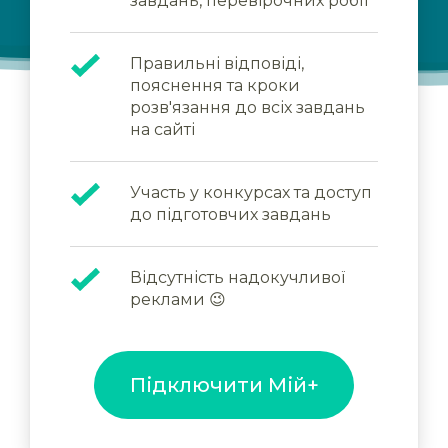
завдань, перевірочних робіт
Правильні відповіді,
пояснення та кроки
розв'язання до всіх завдань
на сайті
Участь у конкурсах та доступ
до підготовчих завдань
Відсутність надокучливої
реклами 😉
Підключити Мій+