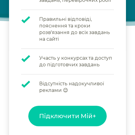
завдань, перевірочних робіт
Правильні відповіді,
пояснення та кроки
розв'язання до всіх завдань
на сайті
Участь у конкурсах та доступ
до підготовчих завдань
Відсутність надокучливої
реклами 😉
Підключити Мій+