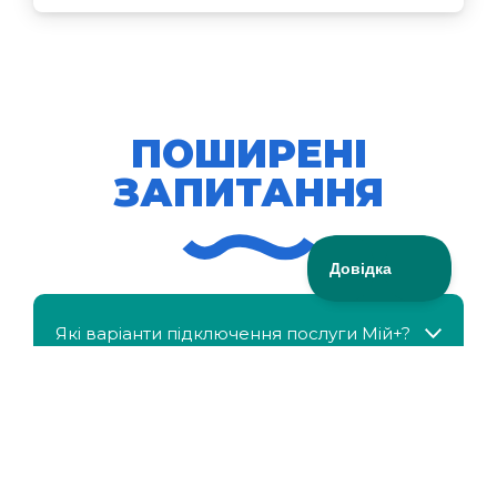
ПОШИРЕНІ
ЗАПИТАННЯ
Які варіанти підключення послуги Мій+?
МійКлас доступний безкоштовно?
Чи можна отримати знижку, якщо в сім'ї