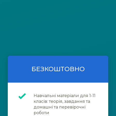
БЕЗКОШТОВНО
Навчальні матеріали для 1-11
класів: теорія, завдання та
домашні та перевірочні
роботи