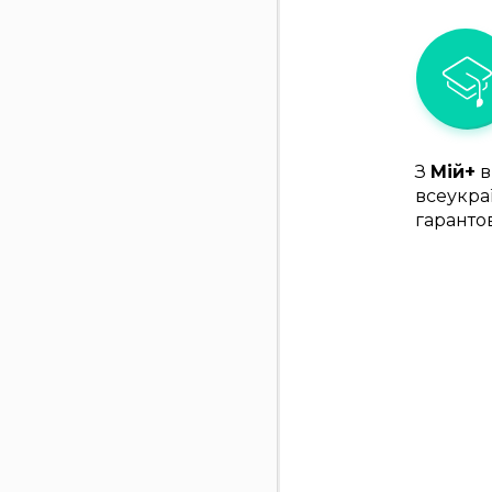
З
Мій+
в
всеукра
гаранто