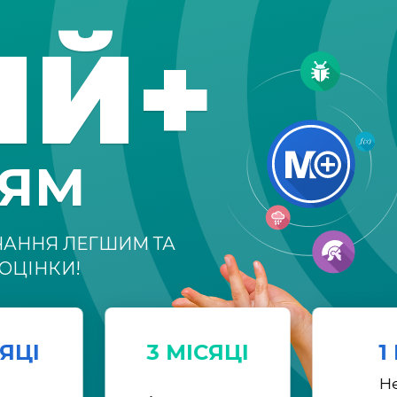
ІЙ+
НЯМ
ЧАННЯ ЛЕГШИМ ТА
ОЦІНКИ!
СЯЦІ
3 МІСЯЦІ
1
Н