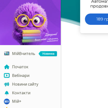
Автома
продов
189 г
МійВчитель
Початок
Вебінари
Новини сайту
Контакти
Мій+