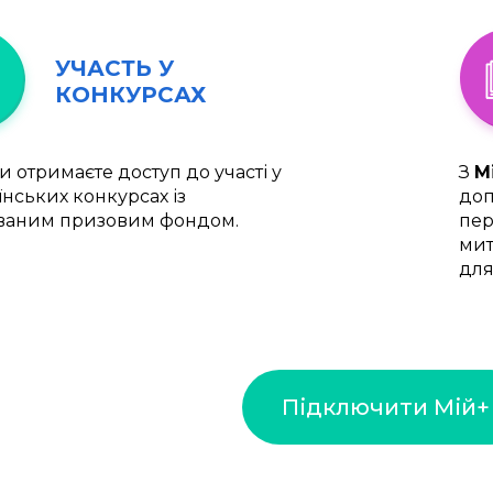
УЧАСТЬ У
КОНКУРСАХ
и отримаєте доступ до участі у
З
М
їнських конкурсах із
доп
ваним призовим фондом.
пер
мит
для
Підключити Мій+