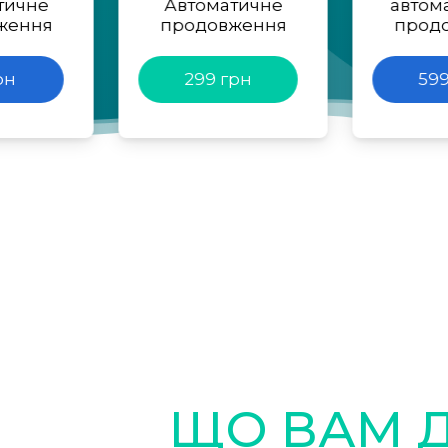
тичне
Автоматичне
автом
ження
продовження
прод
рн
299 грн
599
ЩО ВАМ 