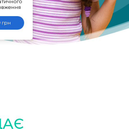
атичного
овження
 грн
ДАЄ