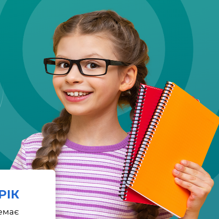
 РІК
емає