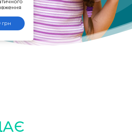
атичного
овження
 грн
ДАЄ