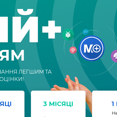
ІЙ+
НЯМ
ЧАННЯ ЛЕГШИМ ТА
ОЦІНКИ!
СЯЦІ
3 МІСЯЦІ
1
Н