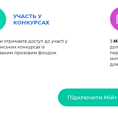
УЧАСТЬ У
КОНКУРСАХ
и отримаєте доступ до участі у
З
М
їнських конкурсах із
доп
ваним призовим фондом.
пер
мит
для
Підключити Мій+