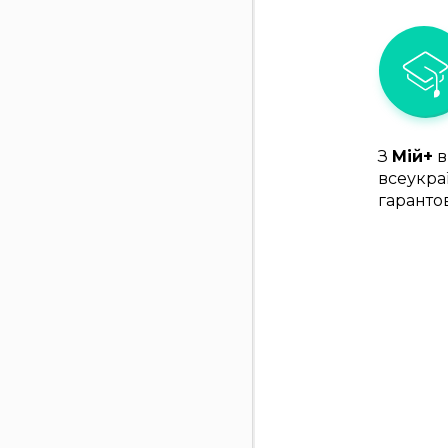
З
Мій+
в
всеукра
гаранто