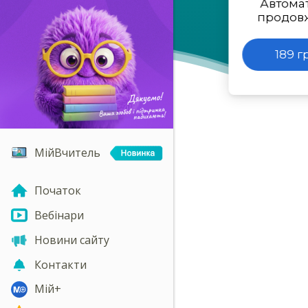
Автома
продов
189 г
МійВчитель
Початок
Вебінари
Новини сайту
Контакти
Мій+