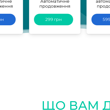
тичне
Автоматичне
автом
ження
продовження
прод
рн
299 грн
599
ЩО ВАМ 