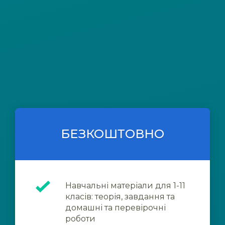
БЕЗКОШТОВНО
Навчальні матеріали для 1-11
класів: теорія, завдання та
домашні та перевірочні
роботи