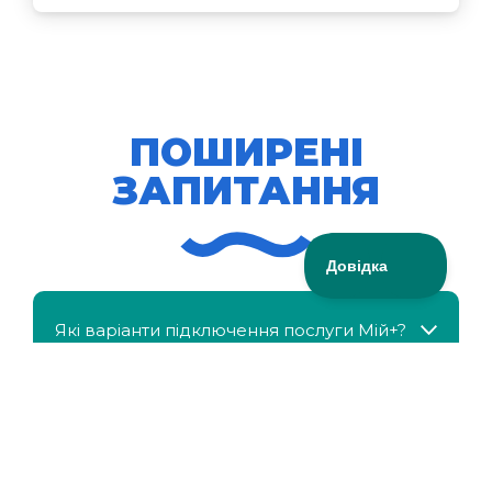
ПОШИРЕНІ
ЗАПИТАННЯ
Які варіанти підключення послуги Мій+?
МійКлас доступний безкоштовно?
Чи можна отримати знижку, якщо в сім'ї