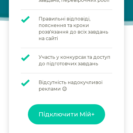
завдань, перевірочних робіт
Правильні відповіді,
пояснення та кроки
розв'язання до всіх завдань
на сайті
Участь у конкурсах та доступ
до підготовчих завдань
Відсутність надокучливої
реклами 😉
Підключити Мій+