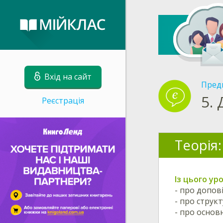
Вхід на сайт
Пред
5.
Реєстрація
Теорія:
Із цього ур
- про допов
- про структ
- про основ