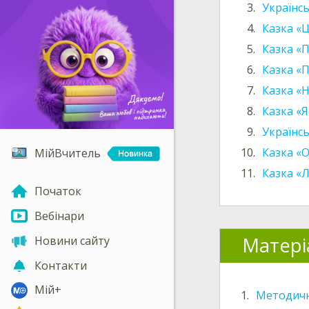
3.
Українсь
4.
Казка «
5.
Казка «П
6.
Казка «
7.
Казка «
8.
Казка «
9.
Українс
10.
Казка «О
МійВчитель
11.
Казка «
Початок
Вебінари
Матері
Новини сайту
Контакти
Мій+
1.
Методичн