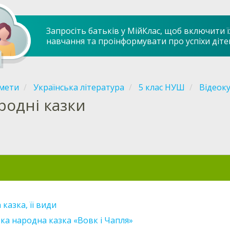
Запросіть батьків у МійКлас, щоб включити ї
навчання та проінформувати про успіхи діте
мети
Українська література
5 клас НУШ
Відеоку
родні казки
казка, її види
ка народна казка «Вовк і Чапля»