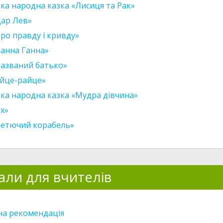
ка народна казка «Лисиця та Рак»
Цар Лев»
ро правду і кривду»
Панна Ганна»
Названий батько»
Яйце-райце»
ька народна казка «Мудра дівчина»
х»
Летючий корабель»
али для вчителів
а рекомендація