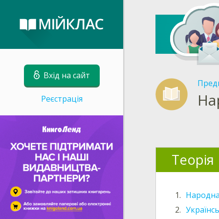
Вхід на сайт
Пред
На
Реєстрація
Теорія
1.
Народна 
2.
Українсь