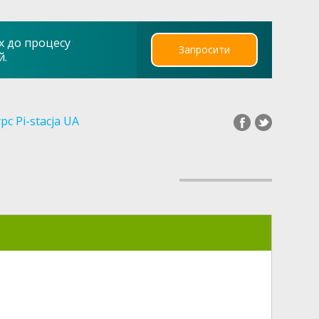
х до процесу
Запросити
й.
рс Pi-stacja UA