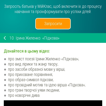
Запросіть батьків у МійКлас, щоб включити їх до процесу
навчання та проінформувати про успіхи дітей.
Запросити
10.
Ірина Жиленко. «Підкова»
Дізнайтеся в цьому відео:
про зміст поезії Ірини Жиленко «Підкова»;
про вид лірики та жанр твору;
про засоби образної мови у вірші;
про приховане порівняння;
про образ-символ підкови;
про провідний мотив та ідею вірша «Підкова»;
про грані творчої уяви людини;
про новорічні дива.