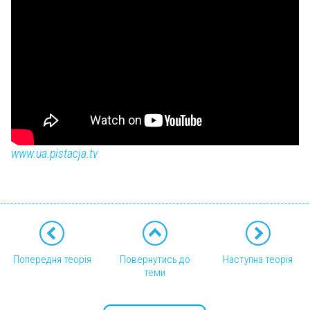
www.ua.pistacja.tv
Попередня теорія
Повернутись до
Наступна теорія
теми