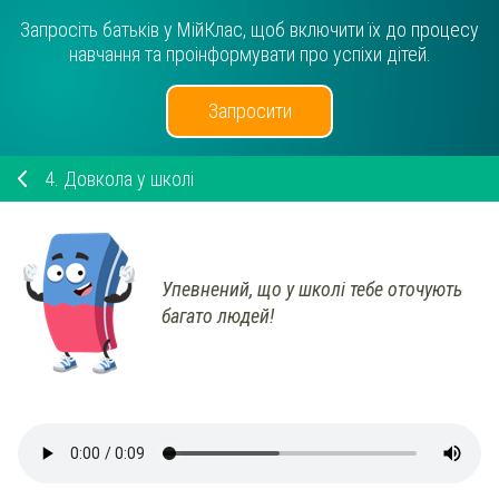
Запросіть батьків у МійКлас, щоб включити їх до процесу
навчання та проінформувати про успіхи дітей.
Запросити
4.
Довкола у школі
Упевнений, що у школі тебе оточують
багато людей!