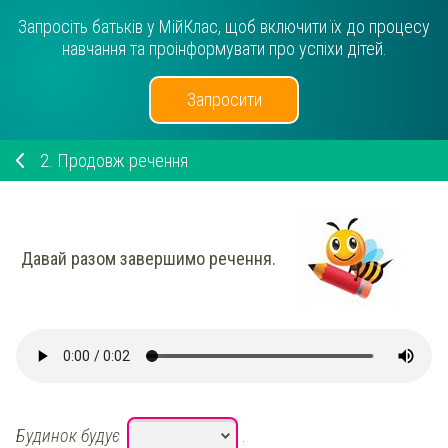
Запросіть батьків у МійКлас, щоб включити їх до процесу
навчання та проінформувати про успіхи дітей.
Запросити
2.
Продовж речення
Давай разом завершимо речення.
Будинок будує
.