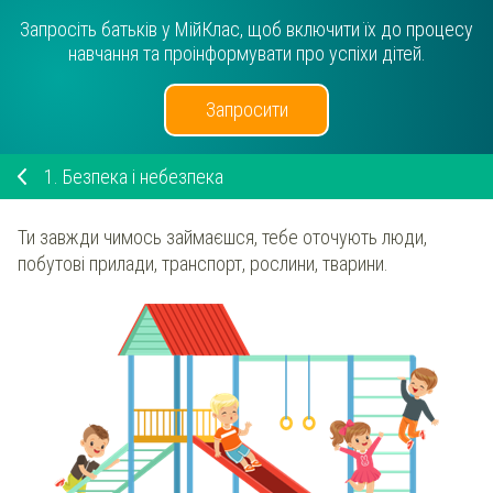
Запросіть батьків у МійКлас, щоб включити їх до процесу
навчання та проінформувати про успіхи дітей.
Запросити
1.
Безпека і небезпека
Ти завжди чимось займаєшся, тебе оточують люди,
побутові прилади, транспорт, рослини, тварини.