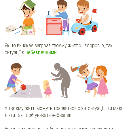
Якщо виникає загроза твоєму життю і здоров’ю, такі
ситуації є
небезпечними
.
У твоєму житті можуть траплятися різні ситуації, і ти маєш
діяти так, щоб уникати небезпек.
Уникнути небезпек тобі допоможе вміння знаходити