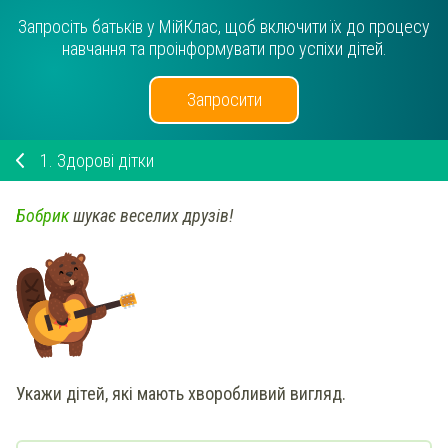
Запросіть батьків у МійКлас, щоб включити їх до процесу
навчання та проінформувати про успіхи дітей.
Запросити
1.
Здорові дітки
Бобрик
шукає веселих друзів!
Укажи
дітей, які мають
хворобливий
вигляд.