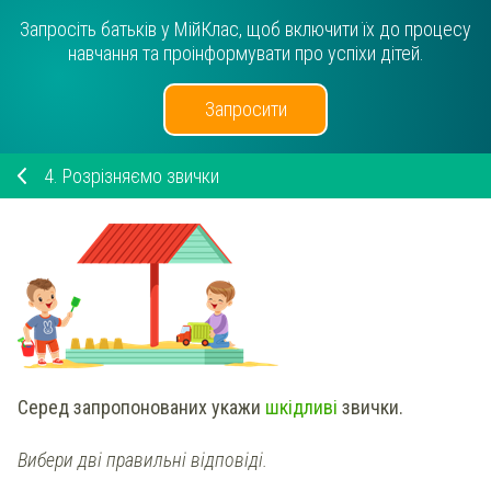
Запросіть батьків у МійКлас, щоб включити їх до процесу
навчання та проінформувати про успіхи дітей.
Запросити
4.
Розрізняємо звички
Серед запропонованих
укажи
шкідливі
звички.
Вибери дві правильні відповіді.