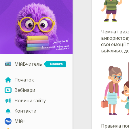
Чемна і вих
використову
свої емоції
ввічливо, д
МійВчитель
Початок
Вебінари
Новини сайту
Контакти
Мій+
Правила пов