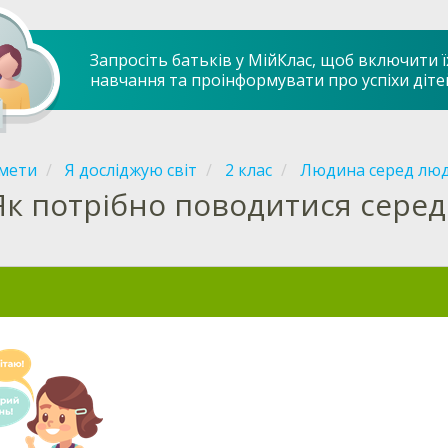
Запросіть батьків у МійКлас, щоб включити ї
навчання та проінформувати про успіхи діте
мети
Я досліджую світ
2 клас
Людина серед лю
Як потрібно поводитися сере