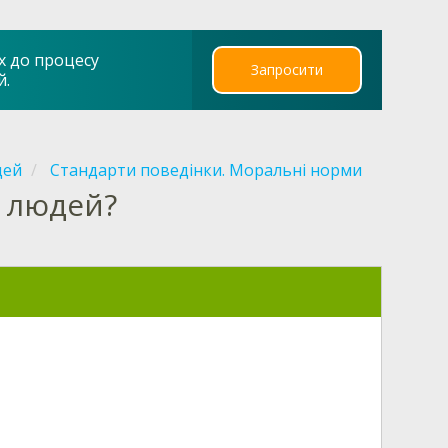
х до процесу
Запросити
й.
дей
Стандарти поведінки. Моральні норми
д людей?