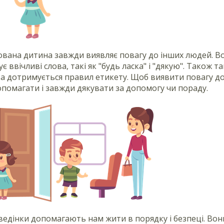
ована дитина завжди виявляє повагу до інших людей. Во
є ввічливі слова, такі як "будь ласка" і "дякую". Також
 та дотримується правил етикету. Щоб виявити повагу до
опомагати і завжди дякувати за допомогу чи пораду.
едінки допомагають нам жити в порядку і безпеці. Вони