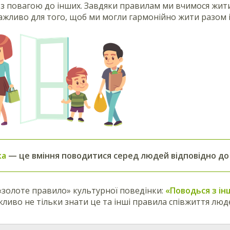
з повагою до інших. Завдяки правилам ми вчимося жити 
важливо для того, щоб ми могли гармонійно жити разом 
ка
— це вміння поводитися серед людей відповідно до
«золоте правило» культурної поведінки:
«Поводься з ін
жливо не тільки знати це та інші правила співжиття люде