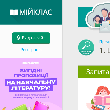
Вхід на сайт
Пред
1.
Реєстрація
Запита