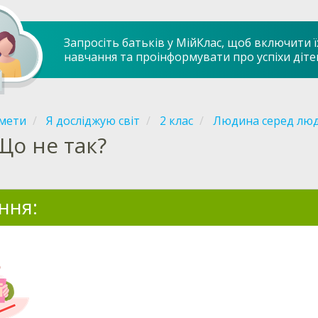
Запросіть батьків у МійКлас, щоб включити ї
навчання та проінформувати про успіхи діте
мети
Я досліджую світ
2 клас
Людина серед лю
Що не так?
ння: