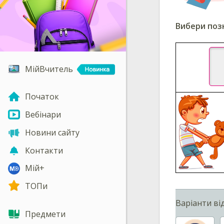
Вибери
позн
МійВчитель
Початок
Вебінари
Новини сайту
Контакти
Мій+
ТОПи
Варіанти ві
Предмети