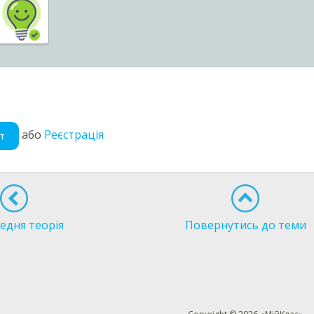
або
Реєстрація
т
едня теорія
Повернутись до теми