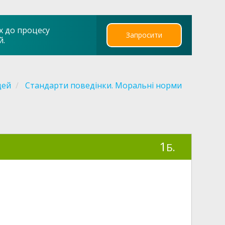
х до процесу
Запросити
й.
дей
Стандарти поведінки. Моральні норми
1
Б.