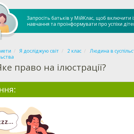
Запросіть батьків у МійКлас, щоб включити ї
навчання та проінформувати про успіхи діте
мети
Я досліджую світ
2 клас
Людина в суспільс
льства
Яке право на ілюстрації?
ння: