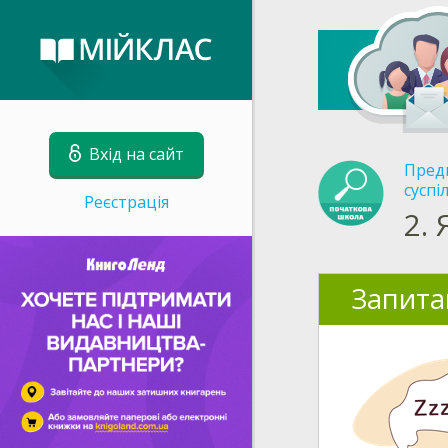
Вхід на сайт
Пред
суспі
Реєстрація
2.
Запита