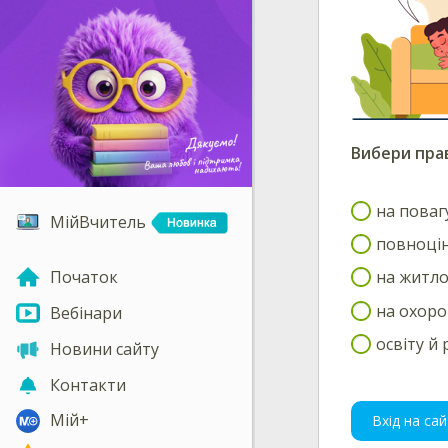
Вибери пра
на поваг
МійВчитель
повноцін
на житл
Початок
на охоро
Вебінари
освіту й
Новини сайту
Контакти
Мій+
Вхід на сай