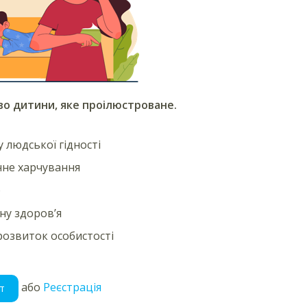
во дитини, яке проілюстроване.
у людської гідності
не харчування
о
ну здоров’я
 розвиток особистості
або
Реєстрація
т