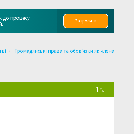
х до процесу
Запросити
й.
тві
Громадянські права та обов’язки як члена
1
Б.