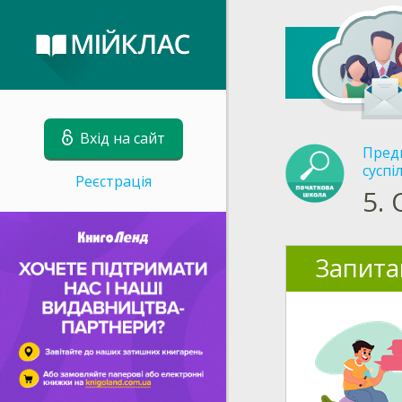
Вхід на сайт
Пред
суспі
Реєстрація
5.
Запита