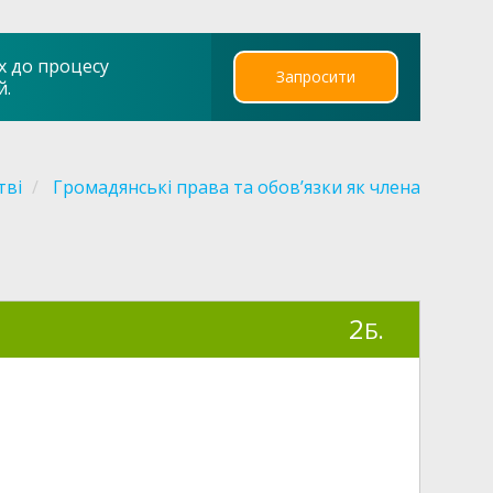
х до процесу
Запросити
й.
тві
Громадянські права та обов’язки як члена
2
Б.