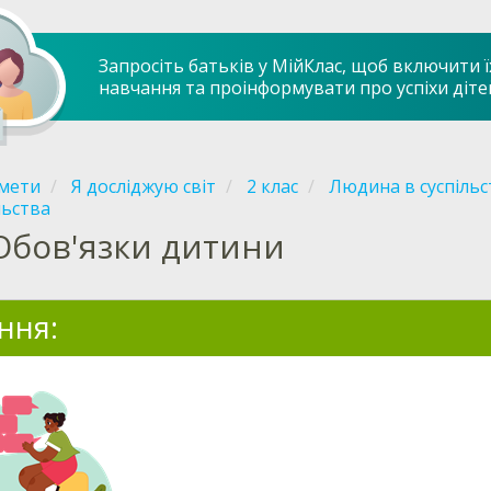
Запросіть батьків у МійКлас, щоб включити ї
навчання та проінформувати про успіхи діте
мети
Я досліджую світ
2 клас
Людина в суспільс
льства
Обов'язки дитини
ння: