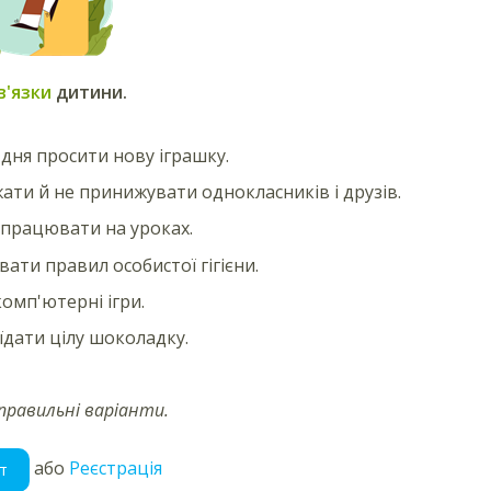
в'язки
дитини.
дня просити нову іграшку.
ати й не принижувати однокласників і друзів.
працювати на уроках.
ати правил особистої гігієни.
комп'ютерні ігри.
їдати цілу шоколадку.
правильні варіанти.
або
Реєстрація
т