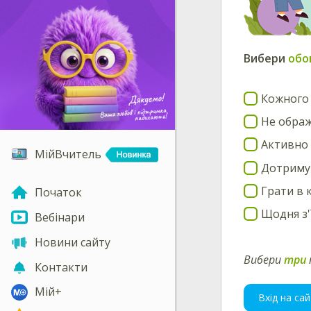
Вибери
обо
Кожного 
Не ображ
Активно 
МійВчитель
Дотримув
Грати в 
Початок
Щодня з'
Вебінари
Новини сайту
Вибери
три
Контакти
Мій+
Вхід на сай