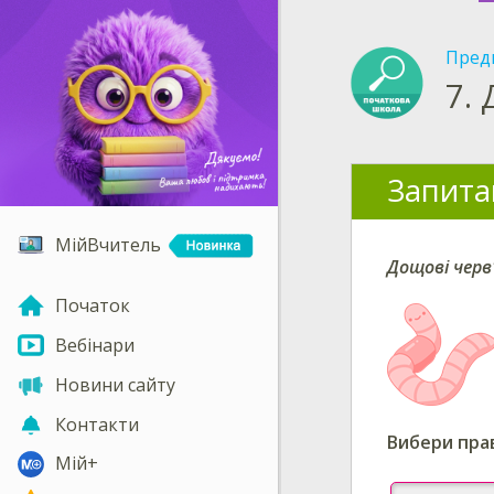
Пред
7.
Запита
МійВчитель
Дощові черв
Початок
Вебінари
Новини сайту
Контакти
Вибери пра
Мій+