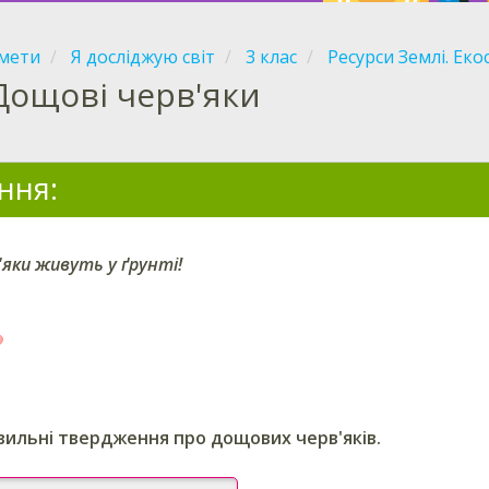
мети
Я досліджую світ
3 клас
Ресурси Землі. Ек
Дощові черв'яки
ння:
'яки живуть у ґрунті!
вильні твердження про дощових черв'яків.