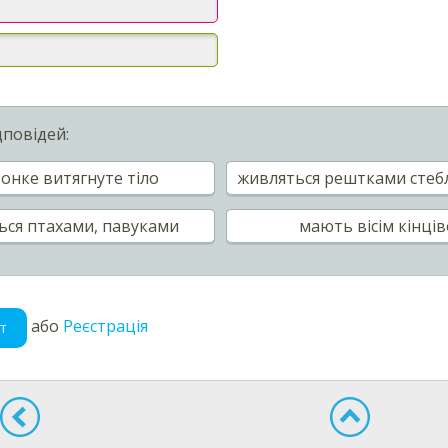
дповідей:
тонке витягнуте тіло
живляться рештками стеб
ься птахами, павуками
мають вісім кінці
або
Реєстрація
т