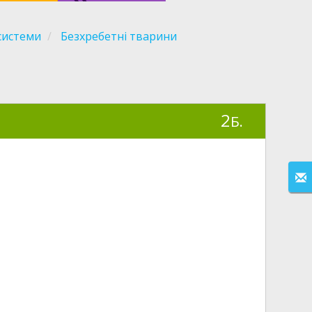
осистеми
Безхребетні тварини
2
Б.