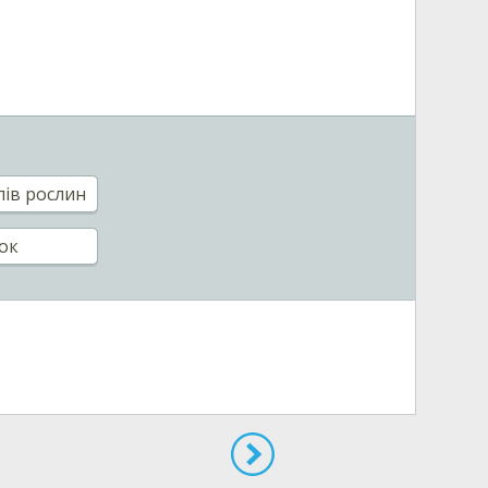
лів рослин
вок