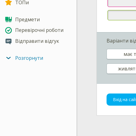
ТОПи
Предмети
Перевірочні роботи
Варіанти ві
Відправити відгук
має 
Розгорнути
живлят
Вхід на сай