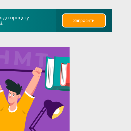
х до процесу
Запросити
й.