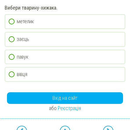
Вибери тварину-хижака.
метелик
заєць
павук
вівця
Вхід на сайт
або
Реєстрація