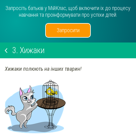
Запросіть батьків у МійКлас, щоб включити їх до процесу
навчання та проінформувати про успіхи дітей.
Запросити
3.
Хижаки
Хижаки полюють на інших тварин!